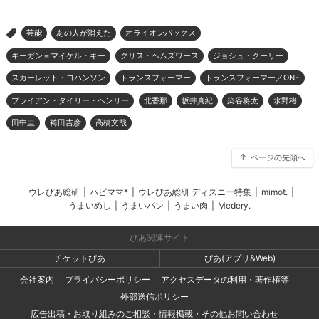
芸能
あの人が消えた
オライオンパックス
>
キーガン＝マイケル・キー
クリス・ヘムズワース
ジョシュ・クーリー
スカーレット・ヨハンソン
トランスフォーマー
トランスフォーマー／ONE
ブライアン・タイリー・ヘンリー
北香那
坂井真紀
染谷将太
水野格
田中圭
袴田吉彦
高橋文哉
ページの先頭へ
ウレぴあ総研
|
ハピママ*
|
ウレぴあ総研 ディズニー特集
|
mimot.
|
うまいめし
|
うまいパン
|
うまい肉
|
Medery.
ぴあ関連サイト
チケットぴあ
ぴあ(アプリ&Web)
会社案内
プライバシーポリシー
アクセスデータの利用・著作権等
外部送信ポリシー
広告出稿・お取り組みのご相談・情報掲載・その他お問い合わせ