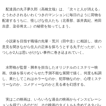
配達員の丸子夢久郎（高橋文哉）は、「次々と人が消える」
とうわさされるいわくつきのマンションに毎日のように荷物を
配達するうちに、怪しげな住人たち（北香那、坂井真紀、袴田
吉彦、染谷将太…）の秘密を知ってしまう。
小説家を目指す職場の先輩・荒川（田中圭）に相談し、彼の
意見を聞きながら住人の正体を探ろうとする丸子だったが、い
つしか2人は思いがけない事件に巻き込まれていく。
水野格が監督・脚本を担当したオリジナルのミステリー映
画。伏線を張りめぐらせた予測不能な展開で描く。何度も転調
し、果たしてこれはホラーなのか、犯罪物なのか、心理ミステ
リーなのか、コメディーなのかと見る者を幻惑する。
実はこの映画は、いろいろな過去の映画からインスピレーシ
ョンを得ているのだが、その映画のタイトルも含めてネタバレ