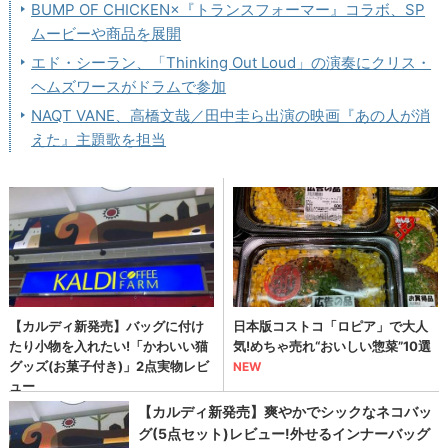
BUMP OF CHICKEN×『トランスフォーマー』コラボ、SP
ムービーや商品を展開
エド・シーラン、「Thinking Out Loud」の演奏にクリス・
ヘムズワースがドラムで参加
NAQT VANE、高橋文哉／田中圭ら出演の映画『あの人が消
えた』主題歌を担当