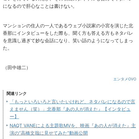
になるので肝心なことは書けない。
マンションの住人の一人であるウェブ小説家の小宮を演じた北
香那にインタビューをした際も、聞く方も答える方もネタバレ
を意識し過ぎて妙な会話になり、笑い話のようになってしまっ
た。
（田中雄二）
エンタメOVO
関連リンク
「もっといろいろと言いたいけれど、ネタバレになるので言
えません（笑）」北香那『あの人が消えた』【インタビュ
ー】
NAQT VANEによる主題歌MVを、映画『あの人が消えた』主
演の“高橋文哉に見せてみた”動画公開