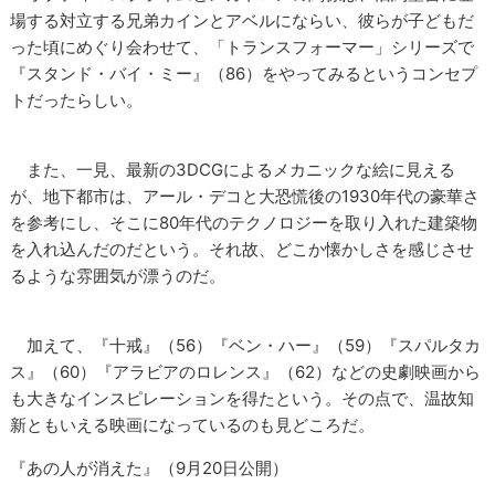
場する対立する兄弟カインとアベルにならい、彼らが子どもだ
った頃にめぐり会わせて、「トランスフォーマー」シリーズで
『スタンド・バイ・ミー』（86）をやってみるというコンセプ
トだったらしい。
また、一見、最新の3DCGによるメカニックな絵に見える
が、地下都市は、アール・デコと大恐慌後の1930年代の豪華さ
を参考にし、そこに80年代のテクノロジーを取り入れた建築物
を入れ込んだのだという。それ故、どこか懐かしさを感じさせ
るような雰囲気が漂うのだ。
加えて、『十戒』（56）『ベン・ハー』（59）『スパルタカ
ス』（60）『アラビアのロレンス』（62）などの史劇映画から
も大きなインスピレーションを得たという。その点で、温故知
新ともいえる映画になっているのも見どころだ。
『あの人が消えた』（9月20日公開）