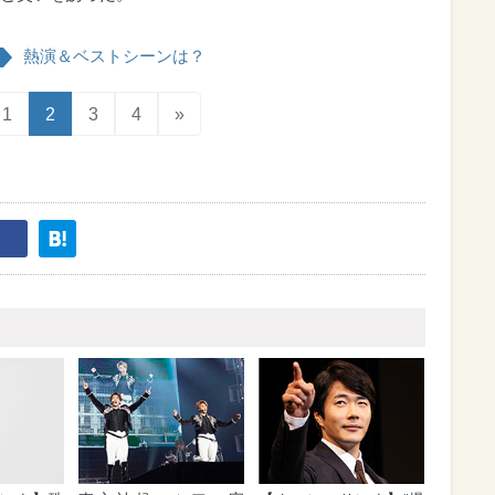
熱演＆ベストシーンは？
1
2
3
4
»