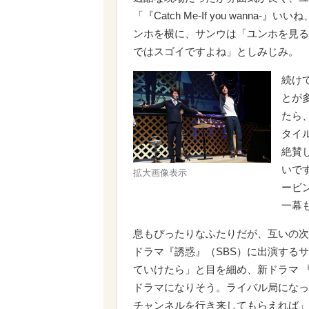
「『Catch Me-If you wan
ンホを横に、サンウは「ユンホを見る
ではスゴイですよね」としみじみ。
続け
とが
たら
タイ
絶賛
いで
拡大画像表示
ービ
一幕
息もぴったりなふたりだが、互いの次
ドラマ『誘惑』（SBS）に出演するサ
ていけたら」と目を細め、新ドラマ 
ドラマになりそう。ライバル局になっ
チャンネルを行き来してもらえれば」