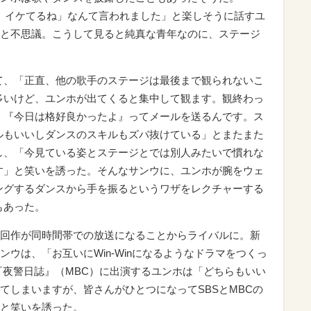
na-』いいね、イケてるね」なんて言われました」と楽しそうに話すユ
と不思議。こうして見ると純真な青年なのに、ステージ
て、「正直、他の歌手のステージは最後まで観られないこ
多いけど、ユンホが出てくると集中して観ます。観終わっ
、『今日は格好良かったよ』ってメールを送るんです。ス
ルもいいしダンスのスキルもズバ抜けている」とまたまた
し、「今見ている姿とステージとでは別人みたいで慣れな
す」と笑いを誘った。そんなサンウに、ユンホが腕をウェ
ングするダンスから手を振るというワザをレクチャーする
もあった。
回作が同時間帯での放送になることからライバルに。新
ンウは、「お互いにWin-Winになるようなドラマをつくっ
『夜警日誌』（MBC）に出演するユンホは「どちらもいい
てしまいますが、皆さんがひとつになってSBSとMBCの
と笑いを誘った。