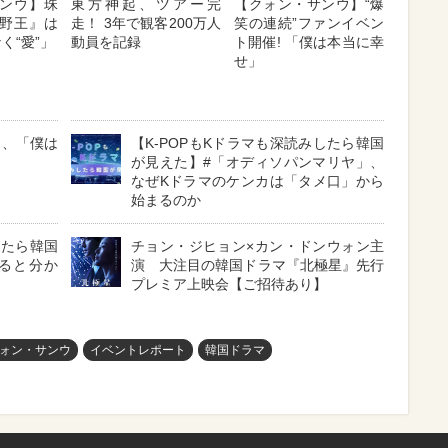
ンウ】珠
東方神起、ツアー完
【クォン・サンウ】“爆
野王』は
走！ 3年で観客200万人
笑の連続”ファンイベン
く“愛”」
動員を記録
ト開催! 「僕は本当に幸
せ」
ウ、「僕は
【K-POPもKドラマも深読みしたら韓国
が見えた】#「オディソパンマリヤ」、
なぜKドラマのケンカは「タメ口」から
始まるのか
したら韓国
チョン・ジヒョン×カン・ドンウォン主
ると分か
演 大注目の韓国ドラマ『北極星』先行
プレミア上映会【ご招待あり】
ォン・サンウ
イベントレポート
韓国ドラマ