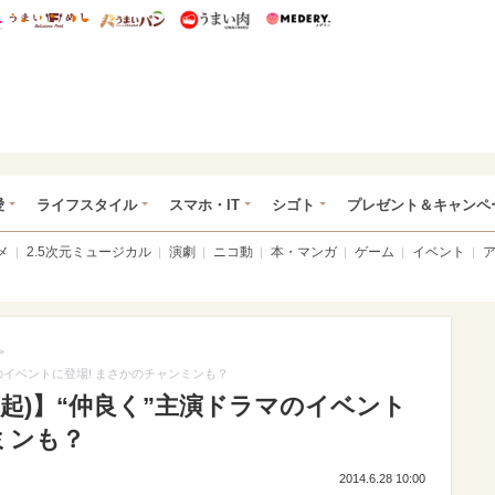
総研 ディズニー特集
mimot.
うまいめし
うまいパン
うまい肉
Medery.
ぴあ総研（うれぴあ）
愛
ライフスタイル
スマホ・IT
シゴト
プレゼント＆キャンペ
メ
2.5次元ミュージカル
演劇
ニコ動
本・マンガ
ゲーム
イベント
>
のイベントに登場! まさかのチャンミンも？
起)】“仲良く”主演ドラマのイベント
ミンも？
2014.6.28 10:00