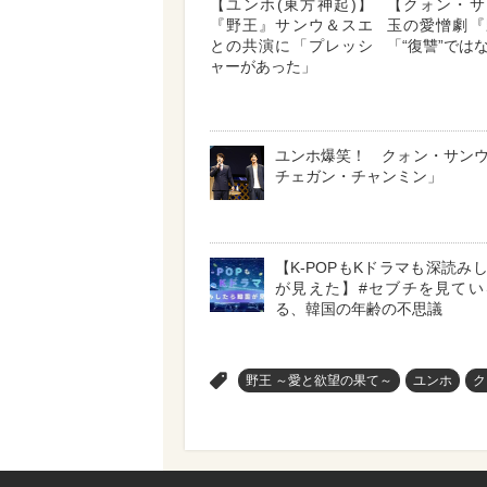
【ユンホ(東方神起)】
【クォン・サ
『野王』サンウ＆スエ
玉の愛憎劇『
との共演に「プレッシ
「“復讐”ではな
ャーがあった」
ユンホ爆笑！ クォン・サン
チェガン・チャンミン」
【K-POPもKドラマも深読み
が見えた】#セブチを見てい
る、韓国の年齢の不思議
>
野王 ～愛と欲望の果て～
ユンホ
ク