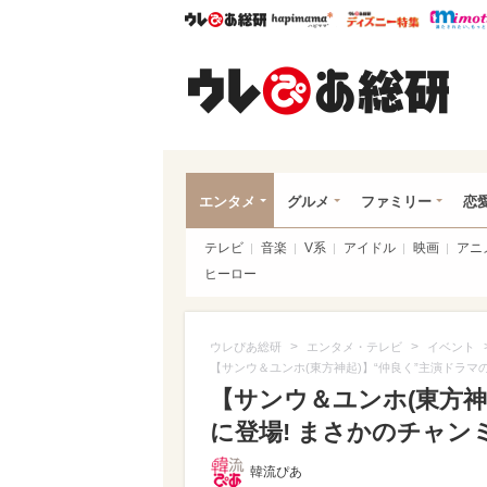
ウレぴあ総研
ハピママ*
ウレぴあ
ウレ
エンタメ
グルメ
ファミリー
恋
テレビ
音楽
V系
アイドル
映画
アニ
ヒーロー
>
>
ウレぴあ総研
エンタメ・テレビ
イベント
【サンウ＆ユンホ(東方神起)】“仲良く”主演ドラマ
【サンウ＆ユンホ(東方神
に登場! まさかのチャン
韓流ぴあ