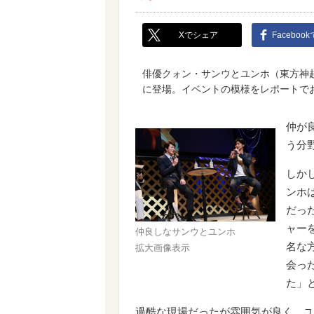
Xでシェア
Faceboo
俳優クォン・サンウとユンホ（東方神起）が、
に登場。イベントの模様をレポートで
仲が
う分
しか
ンホ
だっ
ャー
仲良しなサンウとユンホ
名な
拡大画像表示
会っ
た」
過酷な現場だったが雰囲気が良く、ユ