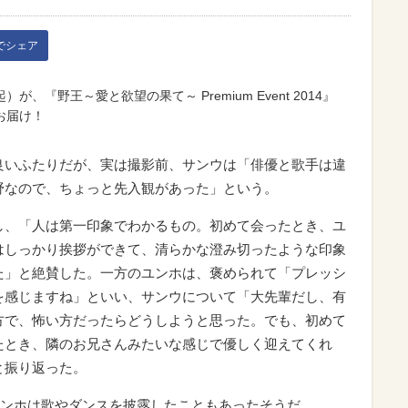
kでシェア
『野王～愛と欲望の果て～ Premium Event 2014』
お届け！
良いふたりだが、実は撮影前、サンウは「俳優と歌手は違
野なので、ちょっと先入観があった」という。
し、「人は第一印象でわかるもの。初めて会ったとき、ユ
はしっかり挨拶ができて、清らかな澄み切ったような印象
た」と絶賛した。一方のユンホは、褒められて「プレッシ
を感じますね」といい、サンウについて「大先輩だし、有
方で、怖い方だったらどうしようと思った。でも、初めて
たとき、隣のお兄さんみたいな感じで優しく迎えてくれ
と振り返った。
ンホは歌やダンスを披露したこともあったそうだ。