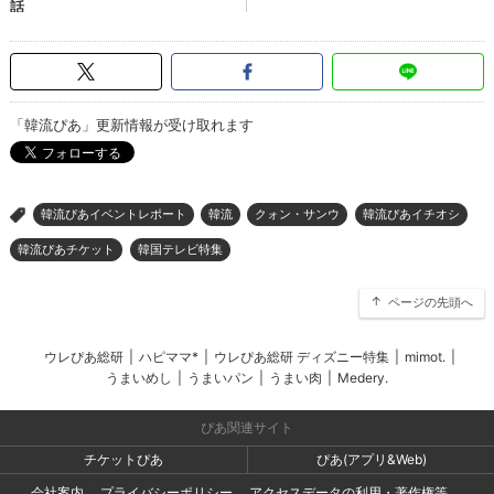
「韓流ぴあ」更新情報が受け取れます
韓流ぴあイベントレポート
韓流
クォン・サンウ
韓流ぴあイチオシ
>
韓流ぴあチケット
韓国テレビ特集
ページの先頭へ
ウレぴあ総研
|
ハピママ*
|
ウレぴあ総研 ディズニー特集
|
mimot.
|
うまいめし
|
うまいパン
|
うまい肉
|
Medery.
ぴあ関連サイト
チケットぴあ
ぴあ(アプリ&Web)
会社案内
プライバシーポリシー
アクセスデータの利用・著作権等