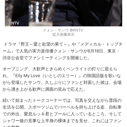
クォン・サンウ ©KNTV
拡大画像表示
ドラマ『野王～愛と欲望の果て～』や『メディカル・トップチ
ーム』で人気の実力派俳優クォン・サンウが6月18日、東京・
渋谷公会堂でファンミーティングを開催した。
オープニング、大歓声ときらめくペンライトの灯りに迎えら
れ、『Elly My Love（いとしのエリー）』の韓国語版を歌いな
がら登場したサンウ。久しぶりにファンと対面した彼は、会場
から湧き上がる歓声に満面の笑みで応えた。
続いて始まったトークコーナーでは、写真を交えながら普段の
生活を公開。スポーツジムでバーベルを持ち上げる姿、自転車
での外出、愛息ルッキ君とプールに入っているところ、そして
シャワー後の見事な上半身の裸体までを見せ、これにはファン