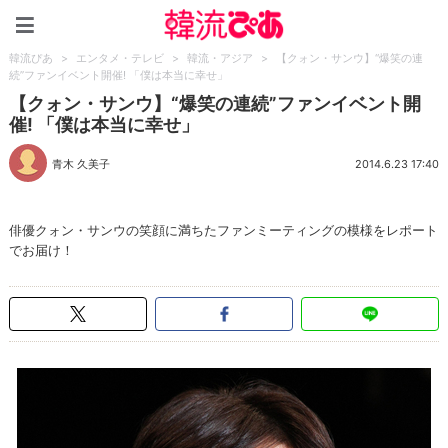
韓流ぴあ
韓流ぴあ
>
エンタメ・テレビ
>
韓流・アジア
>
【クォン・サンウ】“爆笑の連
続”ファンイベント開催! 「僕は本当に幸せ」
【クォン・サンウ】“爆笑の連続”ファンイベント開
催! 「僕は本当に幸せ」
青木 久美子
2014.6.23 17:40
俳優クォン・サンウの笑顔に満ちたファンミーティングの模様をレポート
でお届け！