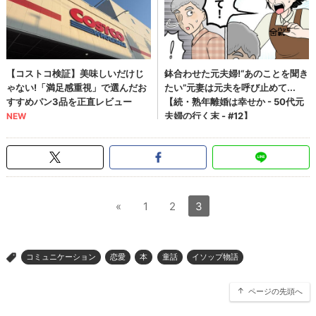
«
1
2
3
コミュニケーション
恋愛
本
童話
イソップ物語
>
ページの先頭へ