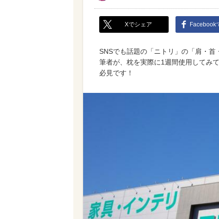
Xでシェア
Faceboo
SNSでも話題の「ニトリ」の「肩・
筆者が、枕を実際に1週間使用してみ
必見です！