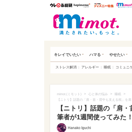
ウレぴあ総研
ハピママ*
ウレぴあ
mim
キレイでいたい
ハマる
やせたい
ストレス解消
アレルギー
睡眠
コミュニ
>
>
>
mimot.(ミモット)
心と体の悩み
睡眠
【ニトリ】話題の「肩・首・背中も支える枕」を肩
【ニトリ】話題の「肩・
筆者が1週間使ってみた
Hanako Iguchi