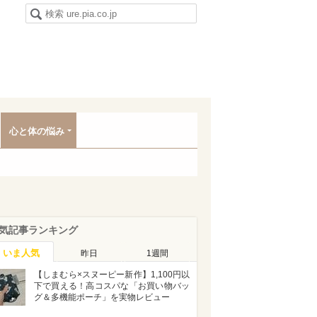
心と体の悩み
気記事ランキング
いま人気
昨日
1週間
【しまむら×スヌーピー新作】1,100円以
下で買える！高コスパな「お買い物バッ
グ＆多機能ポーチ」を実物レビュー