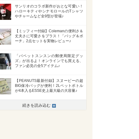
サンリオのコラボ新作がおとな可愛い！
ハローキティやシナモロールのTシャツ
やチャームなど全9型が登場♪
【ミッフィー付録】Colemanの便利さ＆
丈夫さに可愛さをプラス！「バッグ＆ポ
ーチ」2点セットを実物レビュー♪
「パペットスンスンの郵便局限定グッ
ズ」が出るよ！オンラインでも買える、
ファン必見の全5アイテム♪
【PEANUTS最新付録】スヌーピーの超
BIG保冷バッグが便利！2Lペットボトル
が4本入るESSE史上最大級の大容量♪
続きを読み込む