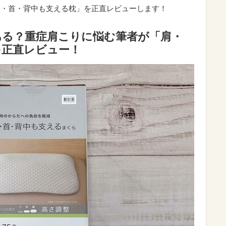
肩・首・背中も支える枕」を正直レビューします！
ある？重症肩こりに悩む筆者が「肩・
を正直レビュー！