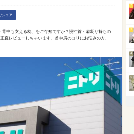
2
kでシェア
3
首・背中も支える枕」をご存知ですか？慢性首・肩凝り持ちの
て正直レビューしちゃいます。首や肩のコリにお悩みの方、
4
5