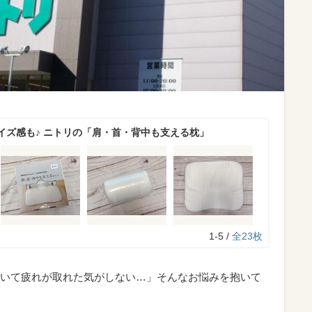
イズ感も♪ ニトリの「肩・首・背中も支える枕」
1-5 /
全23枚
いて疲れが取れた気がしない…」そんなお悩みを抱いて