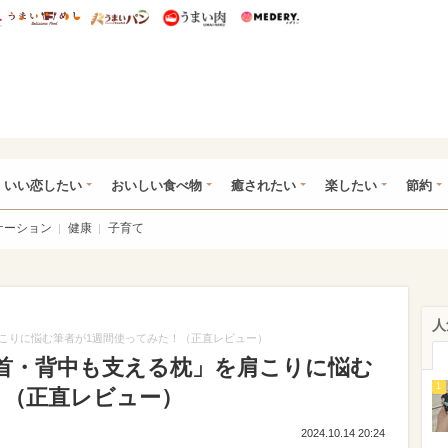
総研 ディズニー特集
mimot.
うまいめし
うまいパン
うまい肉
Medery.
ot.(ミモット)
いい恋したい
おいしい食べ物
癒されたい
楽したい
節約
ケーション
健康
子育て
人
こりに悩む筆者が1週間使ってみた！（正直レビュー）
首・背中も支える枕」を肩こりに悩む
1
！（正直レビュー）
2024.10.14 20:24