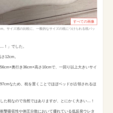
すべての画像
さ12cm。サイズ感の比較に、一般的なサイズの枕につけられる枕パッ
…！」でした。
さ12cm。
cm×奥行き36cm×高さ10cmで、一回り以上大きいサイ
97cmなため、枕を置くことでほぼベッドが占領されるほ
した枕なので当然ではありますが、とにかく大きい…！
衝撃吸収性や体圧分散において優れている低反発ウレタ