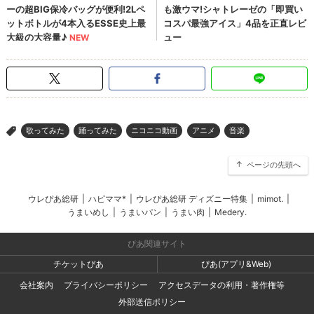
歌ってみた
踊ってみた
ニコニコ動画
アニメ
音楽
>
ページの先頭へ
ウレぴあ総研
|
ハピママ*
|
ウレぴあ総研 ディズニー特集
|
mimot.
|
うまいめし
|
うまいパン
|
うまい肉
|
Medery.
ぴあ関連サイト
チケットぴあ
ぴあ(アプリ&Web)
会社案内
プライバシーポリシー
アクセスデータの利用・著作権等
外部送信ポリシー