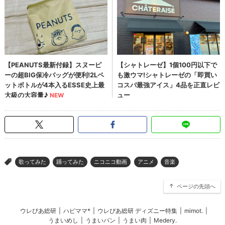
歌ってみた
踊ってみた
ニコニコ動画
アニメ
音楽
>
ページの先頭へ
ウレぴあ総研
|
ハピママ*
|
ウレぴあ総研 ディズニー特集
|
mimot.
|
うまいめし
|
うまいパン
|
うまい肉
|
Medery.