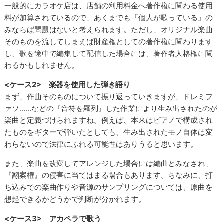
一般的にカラオケ店は、店舗の利用料金へ著作権に関わる使用
料が加算されているので、あくまでも『個人が歌っている』の
みならば問題はないと考えられます。ただし、オリジナル楽曲
そのものを流してしまえば財産権としての著作権に関わります
し、歌を途中で編集して配信した場合には、著作者人格権に関
わるかもしれません。
<ケース2> 楽器を使用した弾き語り
まず、作曲そのものについて振り返っていきますが、ドレミフ
ァソ……などの『音符を羅列』した作業により生み出されたのが
楽曲と定義づけられますね。例えば、本来はピアノで構成され
たものをギターで弾いたとしても、生み出されたモノ自体は変
わらないので法律にふれる可能性はありうると思います。
また、楽曲を改変してアレンジした場合には編曲とみなされ、
『翻案権』の侵害に当てはまる場合もあります。ちなみに、打
ち込みでの楽曲作りや音源のサンプリングについては、原曲を
想起できるかどうかで判断が分かれます。
<ケース3> アカペラで歌う