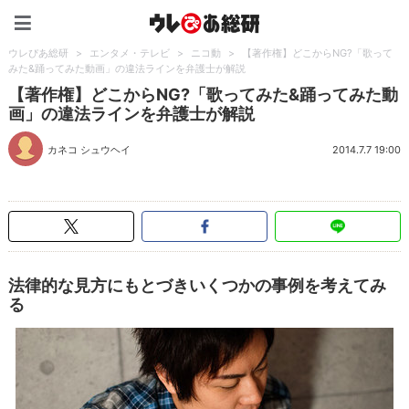
ウレぴあ総研（うれぴあ）
ウレぴあ総研
>
エンタメ・テレビ
>
ニコ動
>
【著作権】どこからNG?「歌って
みた&踊ってみた動画」の違法ラインを弁護士が解説
【著作権】どこからNG?「歌ってみた&踊ってみた動
画」の違法ラインを弁護士が解説
カネコ シュウヘイ
2014.7.7 19:00
法律的な見方にもとづきいくつかの事例を考えてみ
る