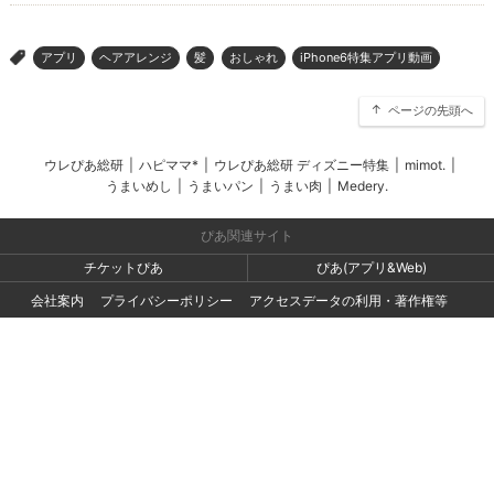
アプリ
ヘアアレンジ
髪
おしゃれ
iPhone6特集アプリ動画
>
ページの先頭へ
ウレぴあ総研
|
ハピママ*
|
ウレぴあ総研 ディズニー特集
|
mimot.
|
うまいめし
|
うまいパン
|
うまい肉
|
Medery.
ぴあ関連サイト
チケットぴあ
ぴあ(アプリ&Web)
会社案内
プライバシーポリシー
アクセスデータの利用・著作権等
外部送信ポリシー
広告出稿・お取り組みのご相談・情報掲載・その他お問い合わせ
一般の読者の方・ユーザーの方からのお問い合わせ
Copyright (C) PIA Corporation. All Rights Reserved.