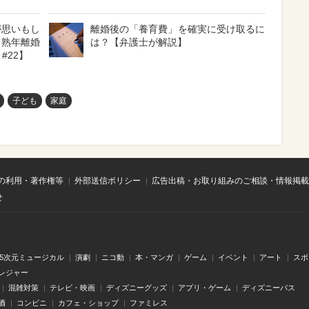
が思いもし
離婚後の「養育費」を確実に受け取るに
・熟年離婚
は？【弁護士が解説】
#22】
子ども
家庭
の利用・著作権等
外部送信ポリシー
広告出稿・お取り組みのご相談・情報掲載
せ
.5次元ミュージカル
演劇
ニコ動
本・マンガ
ゲーム
イベント
アート
スポ
レジャー
混雑対策
テレビ・映画
ディズニーグッズ
アプリ・ゲーム
ディズニーパス
酒
コンビニ
カフェ・ショップ
ファミレス