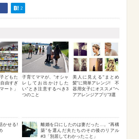
2
子どもた
子育てママが、”オシャ
美人に見える"まとめ
「自由すぎ
レしてお出かけした
髪"に簡単アレンジ! 不
マート」
い”とき注意するべき3
器用女子にオススメ"ヘ
つのこと
アアレンジアプリ"3選
活かせる!
離婚を口にしたのは妻だった…。“再構
め
築”を選んだ夫たちのその後のリアル
#3「別居してわかったこと」