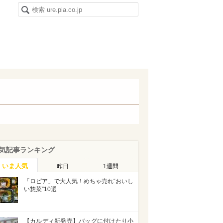
気記事ランキング
いま人気
昨日
1週間
「ロピア」で大人気！めちゃ売れ“おいし
い惣菜”10選
【カルディ新発売】バッグに付けたり小