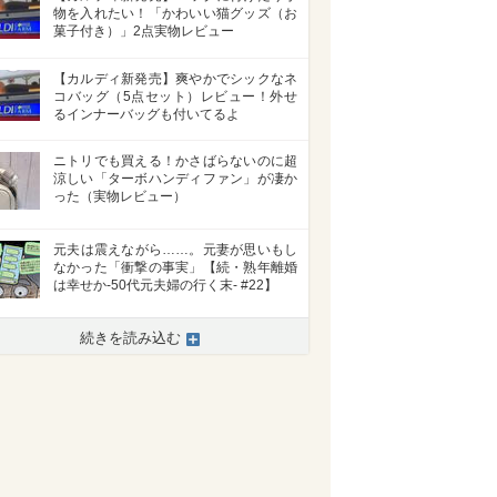
物を入れたい！「かわいい猫グッズ（お
菓子付き）」2点実物レビュー
【カルディ新発売】爽やかでシックなネ
コバッグ（5点セット）レビュー！外せ
るインナーバッグも付いてるよ
ニトリでも買える！かさばらないのに超
涼しい「ターボハンディファン」が凄か
った（実物レビュー）
元夫は震えながら……。元妻が思いもし
なかった「衝撃の事実」【続・熟年離婚
は幸せか-50代元夫婦の行く末- #22】
続きを読み込む