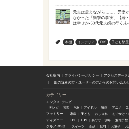
元夫は震えながら……。元妻
なかった「衝撃の事実」【続
は幸せか-50代元夫婦の行く末- 
>
本棚
インテリア
DIY
子ども部屋
会社案内
プライバシーポリシー
アクセスデータ
一般の読者の方・ユーザーの方からのお問い合わ
カテゴリー
エンタメ･テレビ
テレビ
音楽
V系
アイドル
映画
アニメ
2
ファミリー
家庭
子ども
おしゃれ
おでかけ・
ディズニー
TDL
TDS
裏ワザ・攻略
混雑予想
グルメ･料理
スイーツ
食品
飲料
お菓子
お