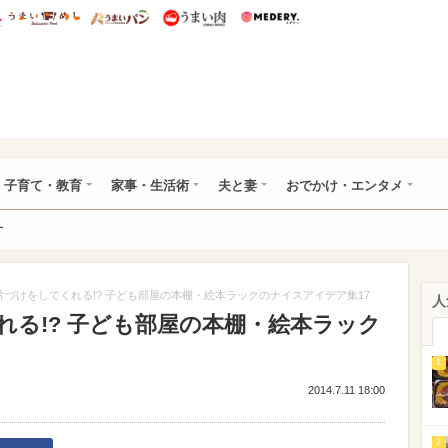
総研 ディズニー特集
mimot.
うまいめし
うまいパン
うまい肉
Medery.
ママ*
子育て・教育
家事・生活術
夫と妻
おでかけ・エンタメ
ー
片づけをしてくれる!? 子ども部屋の本棚・絵本ラックのナイスアイデア集17
人
る!? 子ども部屋の本棚・絵本ラック
1
2014.7.11 18:00
2