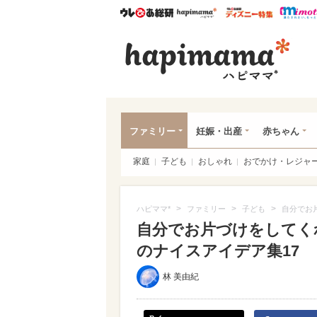
ウレぴあ総研
ハピママ*
ウレぴあ
ハピ
ファミリー
妊娠・出産
赤ちゃん
家庭
子ども
おしゃれ
おでかけ・レジャ
>
>
>
ハピママ*
ファミリー
子ども
自分でお
自分でお片づけをしてくれ
のナイスアイデア集17
林 美由紀