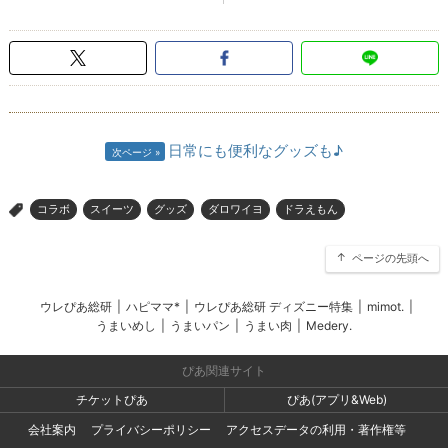
日常にも便利なグッズも♪
次ページ
コラボ
スイーツ
グッズ
ダロワイヨ
ドラえもん
>
ページの先頭へ
ウレぴあ総研
|
ハピママ*
|
ウレぴあ総研 ディズニー特集
|
mimot.
|
うまいめし
|
うまいパン
|
うまい肉
|
Medery.
ぴあ関連サイト
チケットぴあ
ぴあ(アプリ&Web)
会社案内
プライバシーポリシー
アクセスデータの利用・著作権等