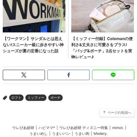
ロフト
ミッフィー
ポーチ
>
ページの先頭へ
ウレぴあ総研
|
ハピママ*
|
ウレぴあ総研 ディズニー特集
|
mimot.
|
うまいめし
|
うまいパン
|
うまい肉
|
Medery.