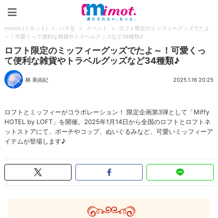
mimot.(ミモット)
mimot.(ミモット)
>
ハマる
>
イベント
>
ロフト限定のミッフィーグッズでたよ
～！可愛くって便利な雑貨やトラベルグッズなど34種類♪
ロフト限定のミッフィーグッズでたよ～！可愛くっ
て便利な雑貨やトラベルグッズなど34種類♪
林 美由紀
2025.1.16 20:25
ロフトとミッフィーがコラボレーション！ 限定企画第3弾として「Miffy
HOTEL by LOFT」を開催。2025年1月14日から全国のロフトとロフトネ
ットストアにて、ポーチやコップ、ぬいぐるみなど、可愛いミッフィーア
イテムが登場します♪