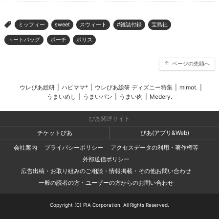
ミッフィー
sweet
スウィート
#雑誌付録
宝島社
>
トートバッグ
ポーチ
ボリス
ページの先頭へ
ウレぴあ総研
|
ハピママ*
|
ウレぴあ総研 ディズニー特集
|
mimot.
|
うまいめし
|
うまいパン
|
うまい肉
|
Medery.
ぴあ関連サイト
チケットぴあ
ぴあ(アプリ&Web)
会社案内
プライバシーポリシー
アクセスデータの利用・著作権等
外部送信ポリシー
広告出稿・お取り組みのご相談・情報掲載・その他お問い合わせ
一般の読者の方・ユーザーの方からのお問い合わせ
Copyright (C) PIA Corporation. All Rights Reserved.