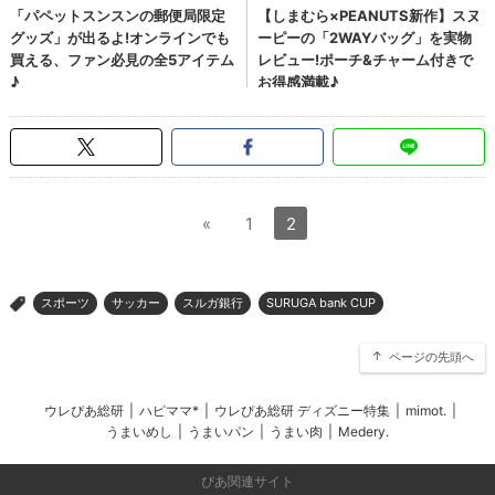
«
1
2
スポーツ
サッカー
スルガ銀行
SURUGA bank CUP
>
ページの先頭へ
ウレぴあ総研
|
ハピママ*
|
ウレぴあ総研 ディズニー特集
|
mimot.
|
うまいめし
|
うまいパン
|
うまい肉
|
Medery.
ぴあ関連サイト