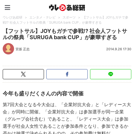
ウレぴあ総研（うれぴあ）
ウレぴあ総研
>
エンタメ・テレビ
>
スポーツ
>
【フットサル】JOYもガチで参
戦!? 社会人フットサルの祭典「SURUGA bank CUP」が豪華すぎる
【フットサル】JOYもガチで参戦!? 社会人フットサ
ルの祭典「SURUGA bank CUP」が豪華すぎる
宮坂 正志
2014.9.26 17:30
今年も盛りだくさんの内容で開催
第7回大会となる今大会は、「企業対抗大会」と「レディース大
会」が同時に開催。「企業対抗大会」は参加選手が同一企業
（グループ会社含む）であること、「レディース大会」は参加
選手が社会人女性であることが参加条件となり、参加できるか
否かは抽選で決められるものの、その参加費は無料だ。