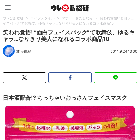
ウレぴあ総研（うれぴあ）
ウレぴあ総研
>
ライフスタイル
>
マナー・身だしなみ
>
笑われ覚悟! “面白フェ
イスパック”で歌舞伎、ゆるキャラ…なりきり美人になれるコラボ商品10
笑われ覚悟! “面白フェイスパック”で歌舞伎、ゆるキ
ャラ…なりきり美人になれるコラボ商品10
林 美由紀
2014.9.24 13:00
日本酒配合!? ちっちゃいおっさんフェイスマスク