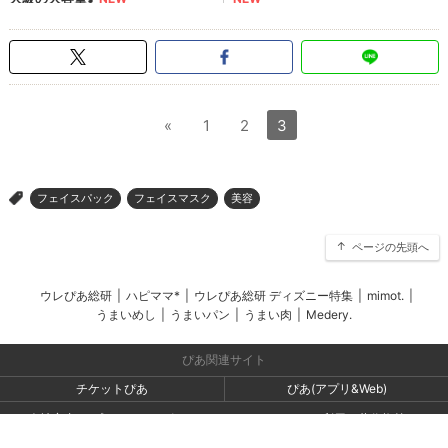
«
1
2
3
フェイスパック
フェイスマスク
美容
>
ページの先頭へ
ウレぴあ総研
|
ハピママ*
|
ウレぴあ総研 ディズニー特集
|
mimot.
|
うまいめし
|
うまいパン
|
うまい肉
|
Medery.
ぴあ関連サイト
チケットぴあ
ぴあ(アプリ&Web)
会社案内
プライバシーポリシー
アクセスデータの利用・著作権等
外部送信ポリシー