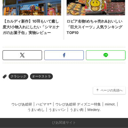
クラシック
オーケストラ
>
ページの先頭へ
ウレぴあ総研
|
ハピママ*
|
ウレぴあ総研 ディズニー特集
|
mimot.
|
うまいめし
|
うまいパン
|
うまい肉
|
Medery.
ぴあ関連サイト