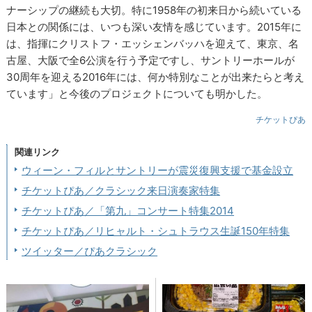
ナーシップの継続も大切。特に1958年の初来日から続いている
日本との関係には、いつも深い友情を感じています。2015年に
は、指揮にクリストフ・エッシェンバッハを迎えて、東京、名
古屋、大阪で全6公演を行う予定ですし、サントリーホールが
30周年を迎える2016年には、何か特別なことが出来たらと考え
ています」と今後のプロジェクトについても明かした。
チケットぴあ
関連リンク
ウィーン・フィルとサントリーが震災復興支援で基金設立
チケットぴあ／クラシック来日演奏家特集
チケットぴあ／「第九」コンサート特集2014
チケットぴあ／リヒャルト・シュトラウス生誕150年特集
ツイッター／ぴあクラシック