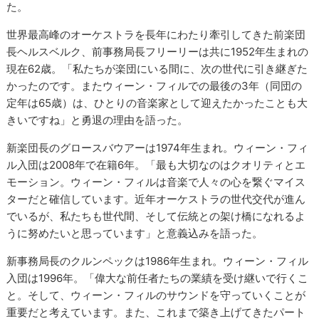
た。
世界最高峰のオーケストラを長年にわたり牽引してきた前楽団
長ヘルスベルク、前事務局長フリーリーは共に1952年生まれの
現在62歳。「私たちが楽団にいる間に、次の世代に引き継ぎた
かったのです。またウィーン・フィルでの最後の3年（同団の
定年は65歳）は、ひとりの音楽家として迎えたかったことも大
きいですね」と勇退の理由を語った。
新楽団長のグロースバウアーは1974年生まれ。ウィーン・フィ
ル入団は2008年で在籍6年。「最も大切なのはクオリティとエ
モーション。ウィーン・フィルは音楽で人々の心を繋ぐマイス
ターだと確信しています。近年オーケストラの世代交代が進ん
でいるが、私たちも世代間、そして伝統との架け橋になれるよ
うに努めたいと思っています」と意義込みを語った。
新事務局長のクルンペックは1986年生まれ。ウィーン・フィル
入団は1996年。「偉大な前任者たちの業績を受け継いで行くこ
と。そして、ウィーン・フィルのサウンドを守っていくことが
重要だと考えています。また、これまで築き上げてきたパート