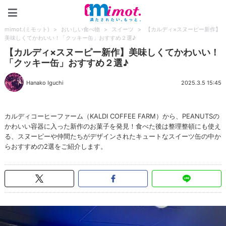
mimot.(ミモット)
mimot.(ミモット)
>
おいしい食べ物
>
スイーツ
>
【カルディ×スヌーピー新作】
美味しくてかわいい！「クッキー缶」おすすめ２選♪
【カルディ×スヌーピー新作】美味しくてかわいい！
「クッキー缶」おすすめ２選♪
Hanako Iguchi
2025.3.5 15:45
カルディコーヒーファーム（KALDI COFFEE FARM）から、PEANUTSの
かわいい容器に入った新作のお菓子を発見！食べた後は整理整頓にも使え
る、スヌーピーや仲間たちがデザインされたキュートなスイーツ缶の中か
らおすすめの2選をご紹介します。