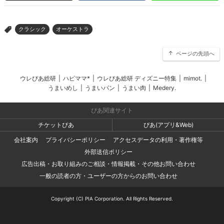
クラシック
オーケストラ
>
ページの先頭へ
ウレぴあ総研
|
ハピママ*
|
ウレぴあ総研 ディズニー特集
|
mimot.
|
うまいめし
|
うまいパン
|
うまい肉
|
Medery.
ぴあ関連サイト
チケットぴあ
ぴあ(アプリ&Web)
会社案内
プライバシーポリシー
アクセスデータの利用・著作権等
外部送信ポリシー
広告出稿・お取り組みのご相談・情報掲載・その他お問い合わせ
一般の読者の方・ユーザーの方からのお問い合わせ
Copyright (C) PIA Corporation. All Rights Reserved.