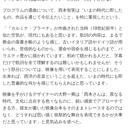
プログラムの選曲について、西本智実は「いまの時代に即した
もの。作品を通じて今伝えたいこと」を特に重視したという。
「『カルミナ・ブラーナ』が作曲された当時（19世紀前半）と
似た空気が、現代にもあると思います。歌詞の内容は、まるで
教会の落書き帳のような感じ。古いイタリア語やドイツ語が用
いられ、世俗的なものから、運命や宿命を感じるものまで、バ
ラエティ豊かに描かれています。初めて聴かれる人だと、字幕
だけで歌詞を全て理解するのは難しいかもしれませんが、そう
いう部分については、映像を用いて表現することにしました。
出来れば、西洋の音楽ということを超えた、いまの時代にも即
した普遍的な何かを感じてもらえればと思っています」
映像を手がけるデザイナーの大野一興は「西本さんは、異なる
時代、文化に点在する色々なものに、鋭い感覚でアプローチで
きる方。彼女が書いた映像台本をそのままトレースするのでは
なく、どうすれば思い描く祝祭的な舞台を表現できるかが大事
だと思っています」と意気込みを述べた。