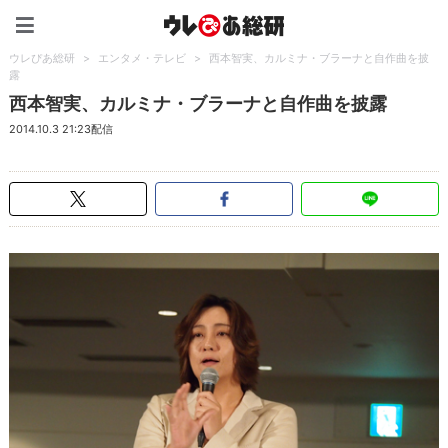
ウレぴあ総研（うれぴあ）
ウレぴあ総研
>
エンタメ・テレビ
>
西本智実、カルミナ・ブラーナと自作曲を披
露
西本智実、カルミナ・ブラーナと自作曲を披露
2014.10.3 21:23配信