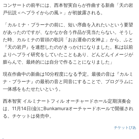
コンサートの前半には、西本智実自らが作曲する新曲「天の岩
戸伝説＜ヘブライからの風＞」が初披露される。
「カルミナ・ブラーナの前に、短い序曲を入れたいという要望
があったのですが、なかなか合う作品が見当たらない。そうし
た時、カルミナの冒頭の歌詞「おお運命の女神よ」から、ふと
『天の岩戸』を連想したのがきっかけになりました。私は以前
よりヘブライ研究をしていたこともあり、どんどんイメージが
膨らんで、最終的には自分で作ることになりました」
現在作曲中の新曲は10分程度になる予定。最後の音は『カルミ
ナ・ブラーナ』の最初の音と同音にすることで、プログラムに
一体感をもたせたいという。
西本智実 イルミナートフィル オーチャードホール定期演奏会
は、11月14日(金)にBunkamuraオーチャードホールで開催され
る。チケットは発売中。
チケットぴあ