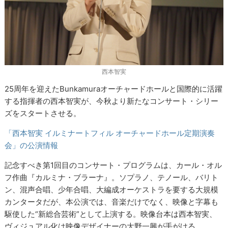
西本智実
25周年を迎えたBunkamuraオーチャードホールと国際的に活躍
する指揮者の西本智実が、今秋より新たなコンサート・シリー
ズをスタートさせる。
「西本智実 イルミナートフィル オーチャードホール定期演奏
会」の公演情報
記念すべき第1回目のコンサート・プログラムは、カール・オル
フ作曲『カルミナ・ブラーナ』。ソプラノ、テノール、バリト
ン、混声合唱、少年合唱、大編成オーケストラを要する大規模
カンタータだが、本公演では、音楽だけでなく、映像と字幕も
駆使した“新総合芸術”として上演する。映像台本は西本智実、
ヴィジュアル化は映像デザイナーの大野一興が手がける。