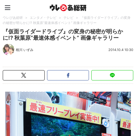
ウレぴあ総研（うれぴあ）
ウレぴあ総研
>
エンタメ・テレビ
>
テレビ
>
『仮面ライダードライブ』の変身
の秘密が明らかに!? 秋葉原“最速体感イベント” 画像ギャラリー
『仮面ライダードライブ』の変身の秘密が明らか
に!? 秋葉原“最速体感イベント” 画像ギャラリー
相川 いずみ
2014.10.4 10:30