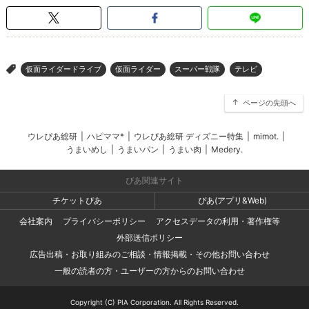
仮面ライダードライブ
仮面ライダー
スーパー戦隊
テレビ
>
ページの先頭へ
ウレぴあ総研
|
ハピママ*
|
ウレぴあ総研 ディズニー特集
|
mimot.
|
うまいめし
|
うまいパン
|
うまい肉
|
Medery.
ぴあ関連サイト
チケットぴあ
ぴあ(アプリ&Web)
会社案内
プライバシーポリシー
アクセスデータの利用・著作権等
外部送信ポリシー
広告出稿・お取り組みのご相談・情報掲載・その他お問い合わせ
一般の読者の方・ユーザーの方からのお問い合わせ
Copyright (C) PIA Corporation. All Rights Reserved.