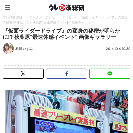
ウレぴあ総研（うれぴあ）
ウレぴあ総研
>
エンタメ・テレビ
>
テレビ
>
『仮面ライダードライブ』の変身
の秘密が明らかに!? 秋葉原“最速体感イベント” 画像ギャラリー
『仮面ライダードライブ』の変身の秘密が明らか
に!? 秋葉原“最速体感イベント” 画像ギャラリー
相川 いずみ
2014.10.4 10:30