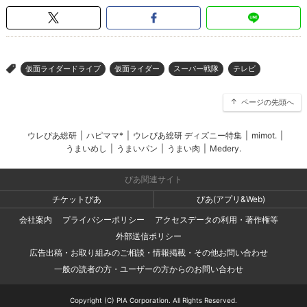
仮面ライダードライブ
仮面ライダー
スーパー戦隊
テレビ
>
ページの先頭へ
ウレぴあ総研
|
ハピママ*
|
ウレぴあ総研 ディズニー特集
|
mimot.
|
うまいめし
|
うまいパン
|
うまい肉
|
Medery.
ぴあ関連サイト
チケットぴあ
ぴあ(アプリ&Web)
会社案内
プライバシーポリシー
アクセスデータの利用・著作権等
外部送信ポリシー
広告出稿・お取り組みのご相談・情報掲載・その他お問い合わせ
一般の読者の方・ユーザーの方からのお問い合わせ
Copyright (C) PIA Corporation. All Rights Reserved.