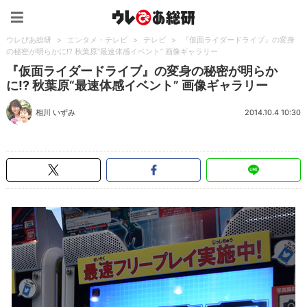
ウレぴあ総研（うれぴあ）
ウレぴあ総研
>
エンタメ・テレビ
>
テレビ
>
『仮面ライダードライブ』の変身
の秘密が明らかに!? 秋葉原“最速体感イベント” 画像ギャラリー
『仮面ライダードライブ』の変身の秘密が明らか
に!? 秋葉原“最速体感イベント” 画像ギャラリー
相川 いずみ
2014.10.4 10:30