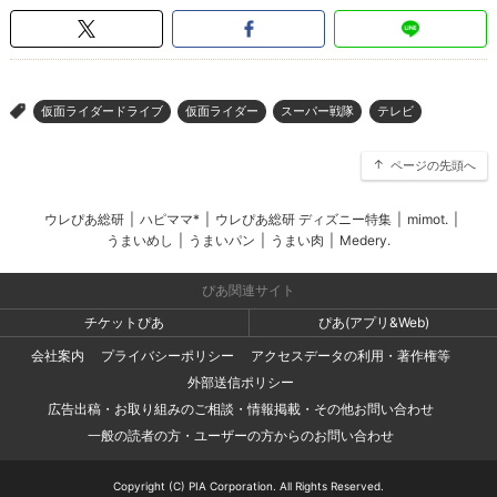
仮面ライダードライブ
仮面ライダー
スーパー戦隊
テレビ
>
ページの先頭へ
ウレぴあ総研
|
ハピママ*
|
ウレぴあ総研 ディズニー特集
|
mimot.
|
うまいめし
|
うまいパン
|
うまい肉
|
Medery.
ぴあ関連サイト
チケットぴあ
ぴあ(アプリ&Web)
会社案内
プライバシーポリシー
アクセスデータの利用・著作権等
外部送信ポリシー
広告出稿・お取り組みのご相談・情報掲載・その他お問い合わせ
一般の読者の方・ユーザーの方からのお問い合わせ
Copyright (C) PIA Corporation. All Rights Reserved.