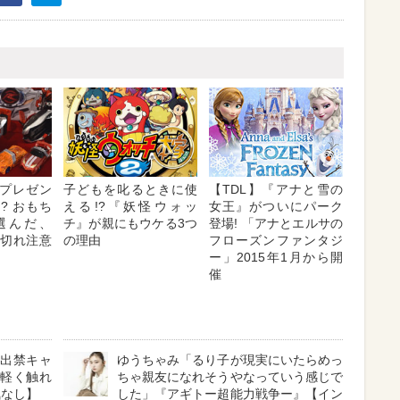
プレゼン
子どもを叱るときに使
【TDL】『アナと雪の
? おもち
える!?『妖怪ウォッ
女王』がついにパーク
選んだ、
チ』が親にもウケる3つ
登場! 「アナとエルサの
り切れ注意
の理由
フローズンファンタジ
ー」2015年1月から開
催
ド出禁キャ
ゆうちゃみ「るり子が現実にいたらめっ
「軽く触れ
ちゃ親友になれそうやなっていう感じで
気なし】
した」『アギトー超能力戦争ー』【イン