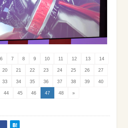
6
7
8
9
10
11
12
13
14
20
21
22
23
24
25
26
27
33
34
35
36
37
38
39
40
44
45
46
47
48
»