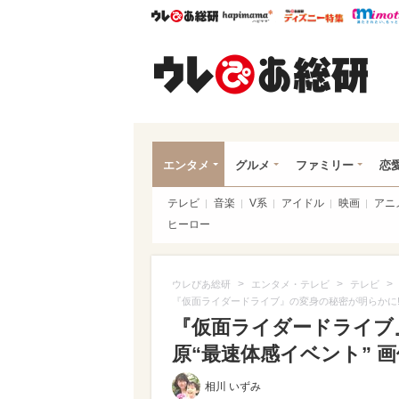
ウレぴあ総研
ハピママ*
ウレぴあ
ウレ
エンタメ
グルメ
ファミリー
恋
テレビ
音楽
V系
アイドル
映画
アニ
ヒーロー
>
>
>
ウレぴあ総研
エンタメ・テレビ
テレビ
『仮面ライダードライブ』の変身の秘密が明らかに!?
『仮面ライダードライブ』
原“最速体感イベント” 
相川 いずみ