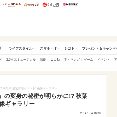
総研 ディズニー特集
mimot.
うまいめし
うまいパン
うまい肉
Medery.
ぴあ総研（うれぴあ）
愛
ライフスタイル
スマホ・IT
シゴト
プレゼント＆キャンペ
メ
2.5次元ミュージカル
演劇
ニコ動
本・マンガ
ゲーム
イベント
 秋葉原“最速体感イベント” 画像ギャラリー
の変身の秘密が明らかに!? 秋葉
画像ギャラリー
2014.10.4 10:30