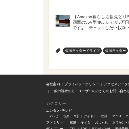
【Amazon暮らし応援先どりS
画面の55V型4Kテレビが5万
ですよ！チェックしたいお買
>
仮面ライダードライブ
仮面ライダー
会社案内
プライバシーポリシー
アクセスデータ
一般の読者の方・ユーザーの方からのお問い合わ
カテゴリー
エンタメ･テレビ
テレビ
音楽
V系
アイドル
映画
アニメ
2
ファミリー
家庭
子ども
おしゃれ
おでかけ・
ディズニー
TDL
TDS
裏ワザ・攻略
混雑予想