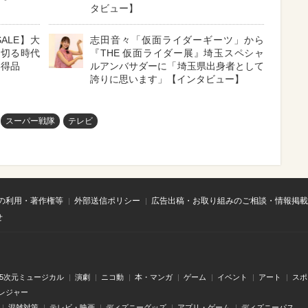
タビュー】
ALE】大
志田音々「仮面ライダーギーツ」から
円切る時代
『THE 仮面ライダー展』埼玉スペシャ
い得品
ルアンバサダーに「埼玉県出身者として
誇りに思います」【インタビュー】
スーパー戦隊
テレビ
の利用・著作権等
外部送信ポリシー
広告出稿・お取り組みのご相談・情報掲載
せ
.5次元ミュージカル
演劇
ニコ動
本・マンガ
ゲーム
イベント
アート
スポ
レジャー
混雑対策
テレビ・映画
ディズニーグッズ
アプリ・ゲーム
ディズニーパス