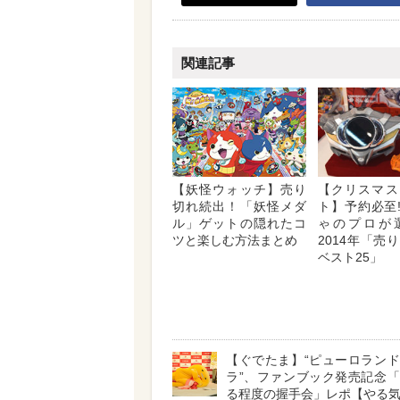
関連記事
【妖怪ウォッチ】売り
【クリスマス
切れ続出！「妖怪メダ
ト】予約必至!
ル」ゲットの隠れたコ
ゃのプロが
ツと楽しむ方法まとめ
2014年「売
ベスト25」
【ぐでたま】“ピューロラン
ラ”、ファンブック発売記念
る程度の握手会」レポ【やる