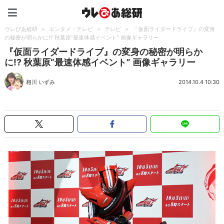
ウレぴあ総研（うれぴあ）
ウレぴあ総研
>
エンタメ・テレビ
>
テレビ
>
『仮面ライダードライブ』の変身
の秘密が明らかに!? 秋葉原“最速体感イベント” 画像ギャラリー
『仮面ライダードライブ』の変身の秘密が明らか
に!? 秋葉原“最速体感イベント” 画像ギャラリー
相川 いずみ
2014.10.4 10:30