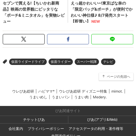
仮面ライダードライブ
仮面ライダー
スーパー戦隊
テレビ
>
ページの先頭へ
ウレぴあ総研
|
ハピママ*
|
ウレぴあ総研 ディズニー特集
|
mimot.
|
うまいめし
|
うまいパン
|
うまい肉
|
Medery.
ぴあ関連サイト
チケットぴあ
ぴあ(アプリ&Web)
会社案内
プライバシーポリシー
アクセスデータの利用・著作権等
外部送信ポリシー