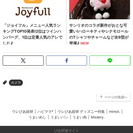
カメラ
>
ページの先頭へ
ウレぴあ総研
|
ハピママ*
|
ウレぴあ総研 ディズニー特集
|
mimot.
|
うまいめし
|
うまいパン
|
うまい肉
|
Medery.
ぴあ関連サイト