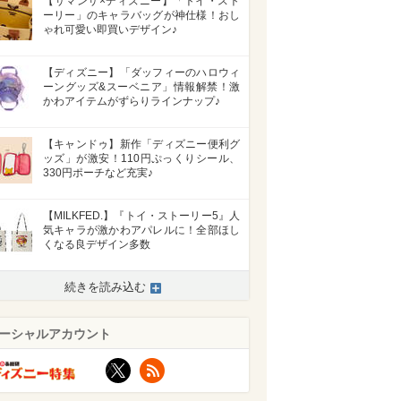
【サマンサ×ディズニー】「トイ・スト
ーリー」のキャラバッグが神仕様！おし
ゃれ可愛い即買いデザイン♪
【ディズニー】「ダッフィーのハロウィ
ーングッズ&スーベニア」情報解禁！激
かわアイテムがずらりラインナップ♪
【キャンドゥ】新作「ディズニー便利グ
ッズ」が激安！110円ぷっくりシール、
330円ポーチなど充実♪
【MILKFED.】『トイ・ストーリー5』人
気キャラが激かわアパレルに！全部ほし
くなる良デザイン多数
続きを読み込む
ーシャルアカウント
X
RSS