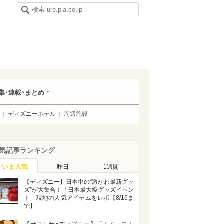
集･連載･まとめ
ディズニーホテル
周辺施設
気記事ランキング
いま人気
昨日
1週間
【ディズニー】日本中の“激かわ最新グッ
ズ”が大集合！「日本最大級グッズイベン
ト」現地の人気アイテムをレポ【8/16ま
で】