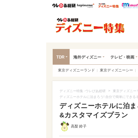
ウレぴあ総研
ハピママ*
ウレぴあ
ディ
TDR
海外ディズニー
テレビ・映画
東京ディズニーランド
東京ディズニーシー
>
ディズニー特集 -ウレぴあ総研
東京ディズニー
ディズニーホテルに泊まろう! 自分で簡単にできる
ディズニーホテルに泊ま
&カスタマイズプラン
高梨 鈴子