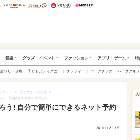
総研 ディズニー特集
mimot.
うまいめし
うまいパン
うまい肉
Medery.
ズニー特集 -ウレぴあ総研
音楽
グッズ・イベント
ファッション
アプリ・ゲーム
特
裏ワザ・攻略
子どもとディズニー
ダッフィー
パークグッズ
パークグルメ
>
>
リゾート
ディズニーホテル
人
ネット予約&カスタマイズプラン
ろう! 自分で簡単にできるネット予約
1
2014.11.2 10:30
2