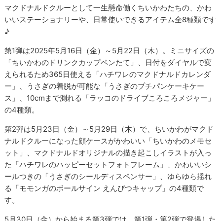
マクドナルドクルーとして一生懸命働くちいかわたちの、かわ
いいステーショナリーや、日常使いできるアイテム全8種類です
♪
第1弾は2025年5月16日（金）～5月22日（木）。ミニサイズの
「ちいかわのドリンクカップペンたて」、日付をダイヤルで変
えられるため365日使える「ハチワレのマクドナルドカレンダ
ー」、うさぎの着脱が可能な「うさぎのプチパンケーキケー
ス」、10cmまで測れる「ラッコのドライブころころメジャー」
の4種類。
第2弾は5月23日（金）～5月29日（木）で、ちいかわがマクド
ナルドクルーになった顔ケースがかわいい「ちいかわのメモセ
ット」、マクドナルドオリジナルの描き起こしイラストが入っ
た「ハチワレのハッピーセットフォトフレーム」、かわいいシ
ールつきの「うさぎのシールディスペンサー」、ゆらゆら揺れ
る「モモンガのボールサイン えんぴつキャップ」の4種類で
す。
5月30日（金）から始まる第3弾では、第1弾・第2弾で登場した