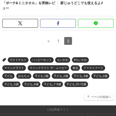
«
1
2
マクドナルド
ハッピーセット
ちいかわ
#ちいかわ
>
マインクラフト
マインクラフト ザ・ムービー
食品
ファストフード
子ども
おもちゃ
子ども_1歳
子ども_2歳
子ども_3歳
子ども_4歳
子ども_5歳
子ども_6歳
子ども_7-9歳
子ども_10-12歳
ページの先頭へ
ぴあ関連サイト