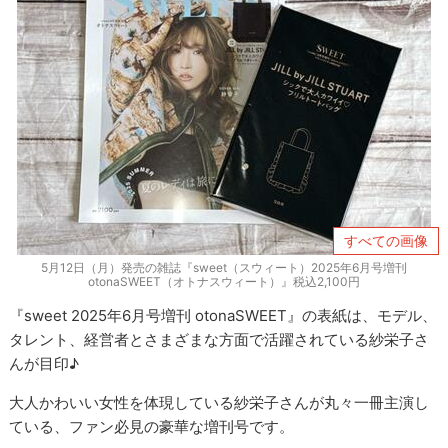
すべての画像
5月12日（月）発売の雑誌『sweet（スウィート）2025年6月号増刊
otonaSWEET（オトナスウィート）』税込2,100円
『sweet 2025年6月号増刊 otonaSWEET』の表紙は、モデル、
タレント、経営者とさまざまな方面で活躍されている紗栄子さ
んが目印♪
大人かわいい女性を体現している紗栄子さんが丸々一冊主演し
ている、ファン必見の豪華な増刊号です。