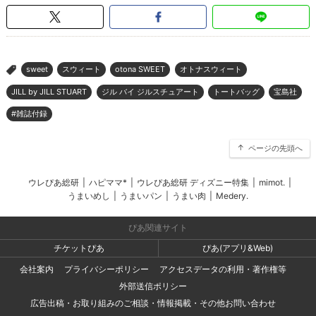
sweet
スウィート
otona SWEET
オトナスウィート
>
JILL by JILL STUART
ジル バイ ジルスチュアート
トートバッグ
宝島社
#雑誌付録
ページの先頭へ
ウレぴあ総研
|
ハピママ*
|
ウレぴあ総研 ディズニー特集
|
mimot.
|
うまいめし
|
うまいパン
|
うまい肉
|
Medery.
ぴあ関連サイト
チケットぴあ
ぴあ(アプリ&Web)
会社案内
プライバシーポリシー
アクセスデータの利用・著作権等
外部送信ポリシー
広告出稿・お取り組みのご相談・情報掲載・その他お問い合わせ