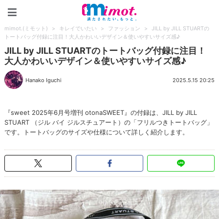
mimot.(ミモット)
mimot.(ミモット)
>
キレイでいたい
>
ファッション
>
JILL by JILL STUARTの
トートバッグ付録に注目！大人かわいいデザイン＆使いやすいサイズ感♪
JILL by JILL STUARTのトートバッグ付録に注目！
大人かわいいデザイン＆使いやすいサイズ感♪
Hanako Iguchi
2025.5.15 20:25
『sweet 2025年6月号増刊 otonaSWEET』の付録は、JILL by JILL
STUART （ジル バイ ジルスチュアート）の「フリルつきトートバッグ」
です。トートバッグのサイズや仕様について詳しく紹介します。