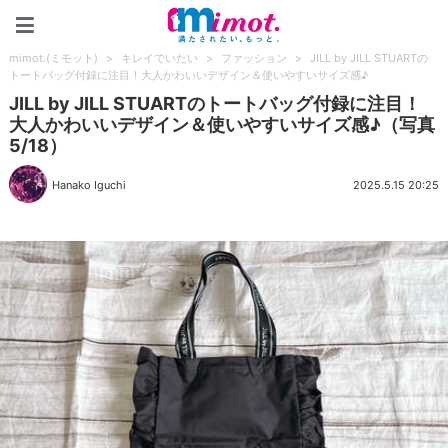
mimot.(ミモット)
mimot.(ミモット)
>
キレイでいたい
>
ファッション
>
JILL by JILL STUARTの
トートバッグ付録に注目！大人かわいいデザイン＆使いやすいサイズ感♪
JILL by JILL STUARTのトートバッグ付録に注目！
大人かわいいデザイン＆使いやすいサイズ感♪（写真
5/18）
Hanako Iguchi
2025.5.15 20:25