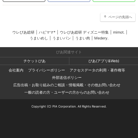
ページの先頭へ
ウレぴあ総研
|
ハピママ*
|
ウレぴあ総研 ディズニー特集
|
mimot.
|
うまいめし
|
うまいパン
|
うまい肉
|
Medery.
ぴあ関連サイト
チケットぴあ
ぴあ(アプリ&Web)
会社案内
プライバシーポリシー
アクセスデータの利用・著作権等
外部送信ポリシー
広告出稿・お取り組みのご相談・情報掲載・その他お問い合わせ
一般の読者の方・ユーザーの方からのお問い合わせ
Copyright (C) PIA Corporation. All Rights Reserved.