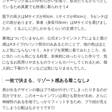
シャーリング加工のやわらかい生地で、肌当たりもさらっとし
ているため真夏でも快適に着られそう♪
股下の長さはMサイズが60cm、Lサイズが65cmと、5センチほ
どの差があります。筆者（身長159cm）はMサイズを選びまし
たが、くるぶしに少しかかるくらいの丈感でした。
裏地はついていませんが、公式オンラインストアによると透け
感はAタイプのパンツ部分のみあるとのことで、他の色はほと
んど気にならないそう。Aタイプを実際に着てみたところ、光
に当たったら気になる程度。全体的にゆったりした作りで、気
になるお尻周りや太もものラインもカバーしてくれるため、個
人的に下着のラインなどは気になりませんでした。
一枚で決まる、リゾート感ある着こなし♪
肩が出るデザインの服はブラ紐がのぞいてしまったりするのが
厄介ですが、このオールインワンは肩ひも部分が太め。さらに
伸縮性のある生地でしっかりフィットするため、ブラ紐が見え
てしまう心配はなさそうです◎