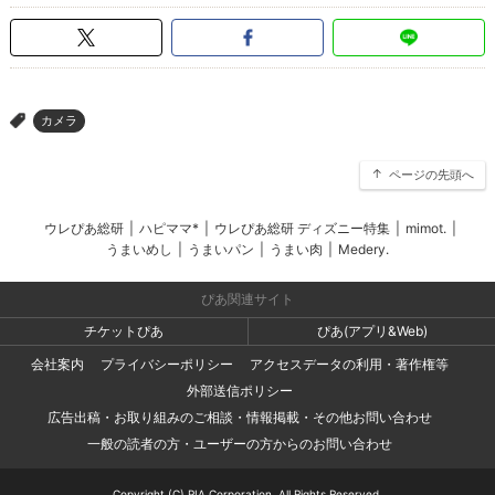
カメラ
>
ページの先頭へ
ウレぴあ総研
|
ハピママ*
|
ウレぴあ総研 ディズニー特集
|
mimot.
|
うまいめし
|
うまいパン
|
うまい肉
|
Medery.
ぴあ関連サイト
チケットぴあ
ぴあ(アプリ&Web)
会社案内
プライバシーポリシー
アクセスデータの利用・著作権等
外部送信ポリシー
広告出稿・お取り組みのご相談・情報掲載・その他お問い合わせ
一般の読者の方・ユーザーの方からのお問い合わせ
Copyright (C) PIA Corporation. All Rights Reserved.