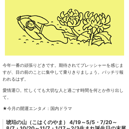
今年一番の頑張りどきです。期待されてプレッシャーを感じま
すが、目の前のことに集中して乗りきりましょう。バッチリ報
われるはず。
愛情運◎。忙しくても大切な人と過ごす時間を何とか作り出し
て。
★今月の開運エンタメ：国内ドラマ
琥珀の山（こはくのやま） 4/19～5/5・7/20～
8/7・10/20～11/7・1/17～2/3生まれ誕生日の末尾