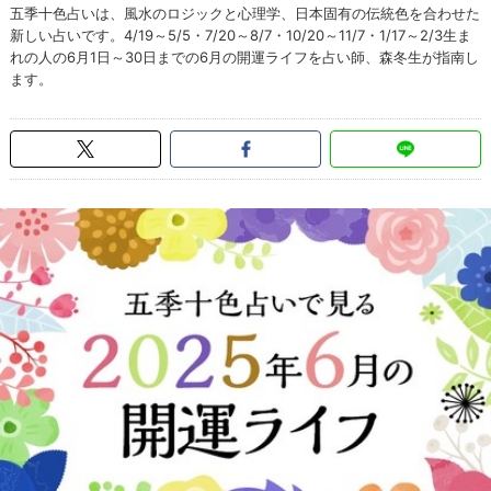
五季十色占いは、風水のロジックと心理学、日本固有の伝統色を合わせた
新しい占いです。4/19～5/5・7/20～8/7・10/20～11/7・1/17～2/3生ま
れの人の6月1日～30日までの6月の開運ライフを占い師、森冬生が指南し
ます。