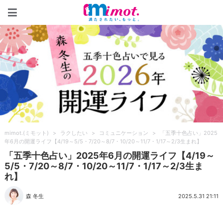
mimot.(ミモット)
mimot.(ミモット)
>
ラクしたい
>
コミュニケーション
>
「五季十色占い」2025
年6月の開運ライフ【4/19～5/5・7/20～8/7・10/20～11/7・1/17～2/3生まれ】
「五季十色占い」2025年6月の開運ライフ【4/19～
5/5・7/20～8/7・10/20～11/7・1/17～2/3生ま
れ】
森 冬生
2025.5.31 21:11