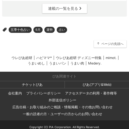
連載の一覧を見る
五季十色占い
6月
運勢
占い
>
ページの先頭へ
ウレぴあ総研
|
ハピママ*
|
ウレぴあ総研 ディズニー特集
|
mimot.
|
うまいめし
|
うまいパン
|
うまい肉
|
Medery.
ぴあ関連サイト
チケットぴあ
ぴあ(アプリ&Web)
会社案内
プライバシーポリシー
アクセスデータの利用・著作権等
外部送信ポリシー
広告出稿・お取り組みのご相談・情報掲載・その他お問い合わせ
一般の読者の方・ユーザーの方からのお問い合わせ
Copyright (C) PIA Corporation. All Rights Reserved.