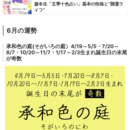
森冬生「五季十色占い」基本の性格と“開運ラ
イフ”
6月の運勢
承和色の庭(そがいろの庭）4/19～5/5・7/20～
8/7・10/20～11/7・1/17～2/3生まれ誕生日の末尾
が奇数