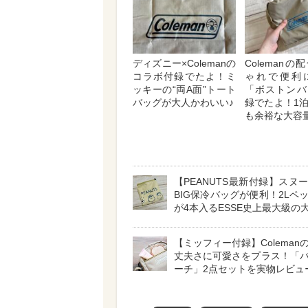
ディズニー×Colemanの
Coleman
コラボ付録でたよ！ミ
ゃれで便利
ッキーの“両A面”トート
「ボストンバ
バッグが大人かわいい♪
録でたよ！1
も余裕な大容
【PEANUTS最新付録】スヌ
BIG保冷バッグが便利！2Lペ
が4本入るESSE史上最大級の
【ミッフィー付録】Coleman
丈夫さに可愛さをプラス！「
ーチ」2点セットを実物レビュ