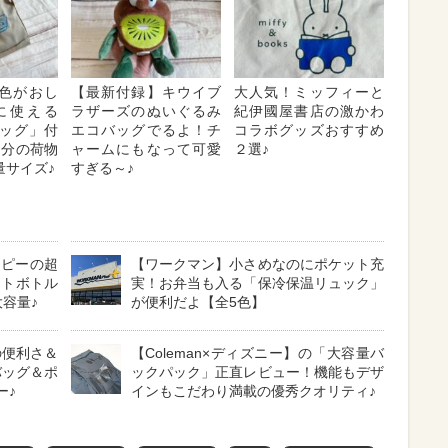
の配色がおし
【最新付録】キウイブ
大人気！ミッフィーと
に使える
ラザーズのぬいぐるみ
紀伊國屋書店の激かわ
ッグ」付
エコバッグでるよ！チ
コラボグッズおすすめ
泊分の荷物
ャームにもなって可愛
２選♪
量サイズ♪
すぎる～♪
ーピーの超
【ワークマン】小さめなのにポケット充
ットボトル
実！お弁当も入る「保冷保温リュック」
大容量♪
が便利だよ【全5色】
の便利さ＆
【Coleman×ディズニー】の「大容量バ
バッグ＆ポ
ックパック」正直レビュー！機能もデザ
ー♪
インもこだわり満載の優秀クオリティ♪