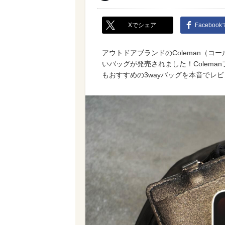
Xでシェア
Faceboo
アウトドアブランドのColeman（
いバッグが発売されました！Colema
もおすすめの3wayバッグを本音でレ