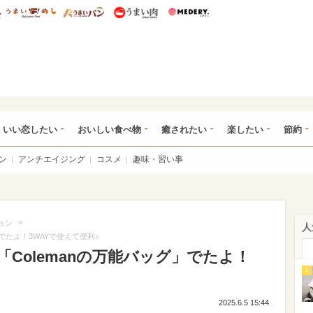
総研 ディズニー特集
mimot.
うまいめし
うまいパン
うまい肉
Medery.
ot.(ミモット)
いい恋したい
おいしい食べ物
癒されたい
楽したい
節約
ン
アンチエイジング
コスメ
趣味・習い事
>
ョン
人
でたよ！3WAYで使えて便利♪
Colemanの万能バッグ」でたよ！
1
2025.6.5 15:44