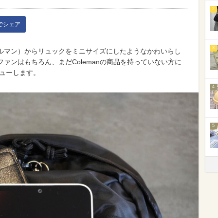
2
kでシェア
3
コールマン）からリュックをミニサイズにしたようなかわいらし
nファンはもちろん、まだColemanの商品を持っていない方に
ビューします。
4
5