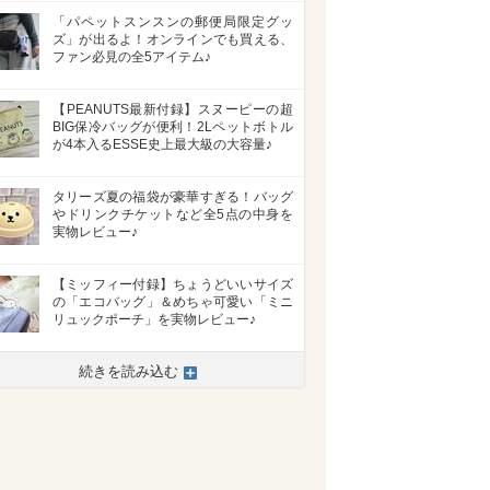
「パペットスンスンの郵便局限定グッ
ズ」が出るよ！オンラインでも買える、
ファン必見の全5アイテム♪
【PEANUTS最新付録】スヌーピーの超
BIG保冷バッグが便利！2Lペットボトル
が4本入るESSE史上最大級の大容量♪
タリーズ夏の福袋が豪華すぎる！バッグ
やドリンクチケットなど全5点の中身を
実物レビュー♪
【ミッフィー付録】ちょうどいいサイズ
の「エコバッグ」＆めちゃ可愛い「ミニ
リュックポーチ」を実物レビュー♪
続きを読み込む