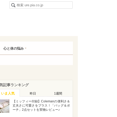
心と体の悩み
気記事ランキング
いま人気
昨日
1週間
【ミッフィー付録】Colemanの便利さ＆
丈夫さに可愛さをプラス！「バッグ＆ポ
ーチ」2点セットを実物レビュー♪