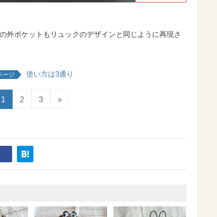
斜めの外ポケットもリュックのデザインと同じように再現さ
使い方は3通り
ページ
1
2
3
»