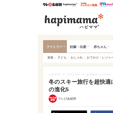
ウレぴあ総研
ハピママ*
ウレぴあ
ハピ
ファミリー
妊娠・出産
赤ちゃん
家庭
子ども
おしゃれ
おでかけ・レジャ
>
>
ハピママ*
ファミリー
おでかけ・レジャー
冬のスキー旅行を超快適
の進化5
ウレぴあ総研