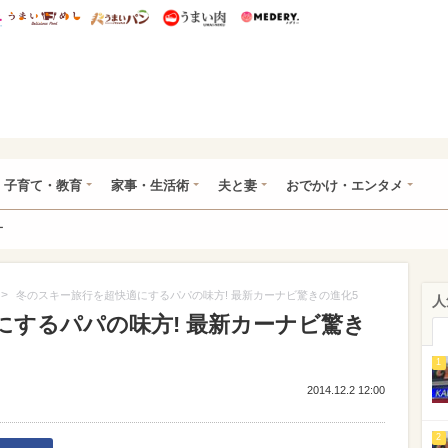
総研 ディズニー特集
mimot.
うまいめし
うまいパン
うまい肉
Medery.
ママ*
子育て・教育
家事・生活術
夫と妻
おでかけ・エンタメ
ー
>
冬のスキー旅行を超快適にするパパの味方! 最新カーナビ驚きの進化5
人
にするパパの味方! 最新カーナビ驚き
1
2014.12.2 12:00
2