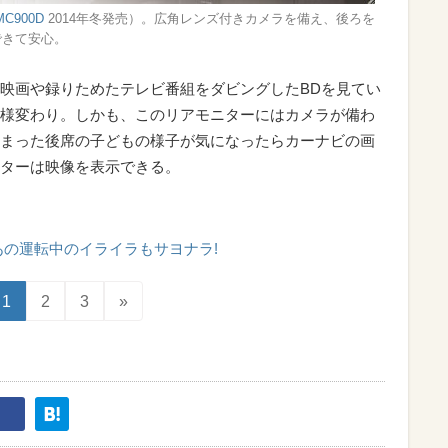
MC900D
2014年冬発売）。広角レンズ付きカメラを備え、後ろを
できて安心。
映画や録りためたテレビ番組をダビングしたBDを見てい
様変わり。しかも、このリアモニターにはカメラが備わ
まった後席の子どもの様子が気になったらカーナビの画
ターは映像を表示できる。
あの運転中のイライラもサヨナラ!
1
2
3
»