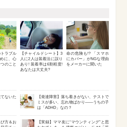
のトラブル
【チャイルドシート】3
命の危険も!? 「スマホ
めに、心
人に2人は装着法に誤り
にカバー」がNGな理由
5つのこと
あり! 装着率は6割程度!
をメーカーに聞いた
あなたは大丈夫?
慌てないた
【発達障害】落ち着きがない、テストで
ミスが多い、忘れ物ばかり――うちの子
は「ADHD」なの？
選び方＆お
【実録】ママ友に“マウンティング”と思