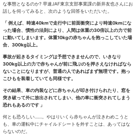
な事態となるのか? 早速JAF東京支部事業課の新井友也さんにお
話しを伺ってみると、次のような回答をいただいた。
「
例えば、時速40kmで走行中に前面衝突により時速0kmにな
った場合、慣性の法則により、人間は体重の30倍以上の力で前
に動いてしまいます。体重10kgの赤ちゃんを抱っこしていた場
合、300kg以上。
事故が起きるタイミングは予想できませんので、いきなり
300kg以上の力で赤ちゃんが前に飛ぶのを押さえなければなら
ないことになりますが、普通の人であればまず無理です。抱っ
こひもを装着していても同様です。
その結果、車の内装などに赤ちゃんが叩き付けられたり、窓を
突き破って外に放出されてしまい、他の車に衝突されてしまう
恐れもあるのです 」
何とも恐ろしい……。やはりいくら赤ちゃんが泣きわめこうと
も、車の運転中にチャイルドシートを外すことは、あってはな
らないのだ。