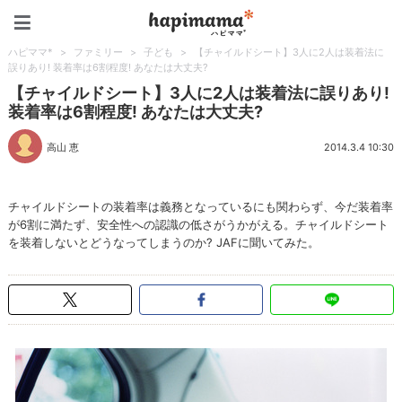
ハピママ*
ハピママ*
>
ファミリー
>
子ども
>
【チャイルドシート】3人に2人は装着法に
誤りあり! 装着率は6割程度! あなたは大丈夫?
【チャイルドシート】3人に2人は装着法に誤りあり!
装着率は6割程度! あなたは大丈夫?
高山 恵
2014.3.4 10:30
チャイルドシートの装着率は義務となっているにも関わらず、今だ装着率
が6割に満たず、安全性への認識の低さがうかがえる。チャイルドシート
を装着しないとどうなってしまうのか? JAFに聞いてみた。