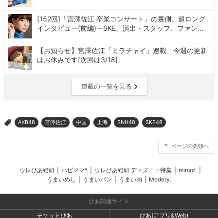
[152回]「宮澤佐江 卒業コンサート」の裏側。超ロング
インタビュー(前編)ーSKE、演出・スタッフ、ファン...
【お知らせ】宮澤佐江「ミラチャイ」連載、今週の更新
はお休みです[次回は3/18]
連載の一覧を見る
AKB48
宮澤佐江
中国
上海
SNH48
SKE48
>
ページの先頭へ
ウレぴあ総研
|
ハピママ*
|
ウレぴあ総研 ディズニー特集
|
mimot.
|
うまいめし
|
うまいパン
|
うまい肉
|
Medery.
ぴあ関連サイト
チケットぴあ
ぴあ(アプリ&Web)