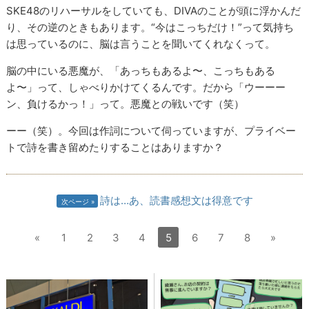
SKE48のリハーサルをしていても、DIVAのことが頭に浮かんだ
り、その逆のときもあります。“今はこっちだけ！”って気持ち
は思っているのに、脳は言うことを聞いてくれなくって。
脳の中にいる悪魔が、「あっちもあるよ〜、こっちもある
よ〜」って、しゃべりかけてくるんです。だから「ウーーー
ン、負けるかっ！」って。悪魔との戦いです（笑）
ーー（笑）。今回は作詞について伺っていますが、プライベー
トで詩を書き留めたりすることはありますか？
詩は…あ、読書感想文は得意です
次ページ
«
1
2
3
4
5
6
7
8
»