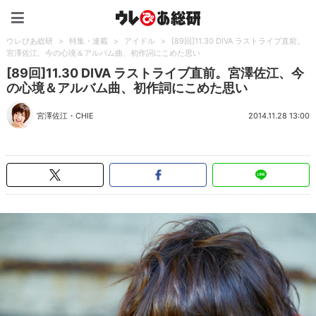
ウレぴあ総研（うれぴあ）
ウレぴあ総研
>
特集・連載
>
アイドル
>
[89回]11.30 DIVA ラストライブ直前。
宮澤佐江、今の心境＆アルバム曲、初作詞にこめた思い
[89回]11.30 DIVA ラストライブ直前。宮澤佐江、今
の心境＆アルバム曲、初作詞にこめた思い
宮澤佐江
・
CHIE
2014.11.28 13:00