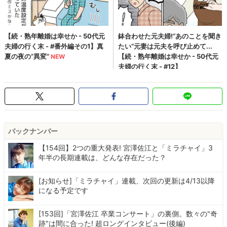
バックナンバー
【154回】2つの重大発表! 宮澤佐江と「ミラチャイ」3
年半の長期連載は、どんな存在だった？
[お知らせ]「ミラチャイ」連載、次回の更新は4/13以降
になる予定です
[153回]「宮澤佐江 卒業コンサート」の裏側。数々の"奇
跡"は間に合った! 超ロングインタビュー(後編)