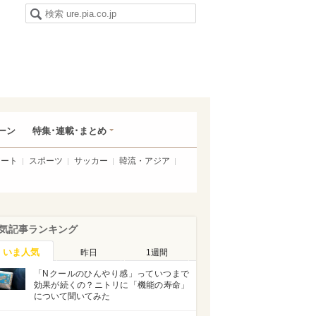
ーン
特集･連載･まとめ
アート
スポーツ
サッカー
韓流・アジア
気記事ランキング
いま人気
昨日
1週間
「Nクールのひんやり感」っていつまで
効果が続くの？ニトリに「機能の寿命」
について聞いてみた