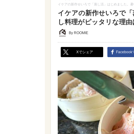
イケアの新作せいろで「蒸し活」はじめました。暑
イケアの新作せいろで「
し料理がピッタリな理由
By ROOMIE
Xでシェア
Faceboo