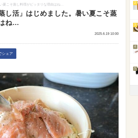
2
い夏こそ蒸し料理がピッタリな理由はね…
蒸し活」はじめました。暑い夏こそ蒸
はね…
3
2025.6.19 10:00
4
kでシェア
5