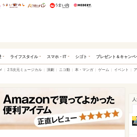
総研 ディズニー特集
mimot.
うまいめし
うまいパン
うまい肉
Medery.
ぴあ総研（うれぴあ）
愛
ライフスタイル
スマホ・IT
シゴト
プレゼント＆キャンペ
メ
2.5次元ミュージカル
演劇
ニコ動
本・マンガ
ゲーム
イベント
人
1