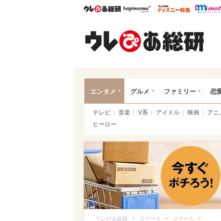
ウレぴあ総研
ハピママ*
ウレぴあ
ウレ
エンタメ
グルメ
ファミリー
恋
テレビ
音楽
V系
アイドル
映画
アニ
ヒーロー
>
>
>
ウレぴあ総研
コマース
コマース