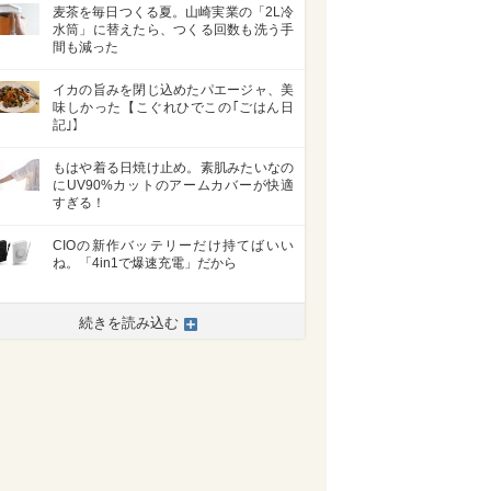
麦茶を毎日つくる夏。山崎実業の「2L冷
水筒」に替えたら、つくる回数も洗う手
間も減った
イカの旨みを閉じ込めたパエージャ、美
味しかった【こぐれひでこの｢ごはん日
記｣】
もはや着る日焼け止め。素肌みたいなの
にUV90%カットのアームカバーが快適
すぎる！
CIOの新作バッテリーだけ持てばいい
ね。「4in1で爆速充電」だから
続きを読み込む