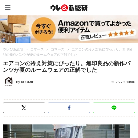
ウレぴあ総研（うれぴあ）
ウレぴあ総研
>
コマース
>
コマース
>
エアコンの冷え対策にぴったり。無印良
品の新作パンツが夏のルームウェアの正解でした
エアコンの冷え対策にぴったり。無印良品の新作パ
ンツが夏のルームウェアの正解でした
By ROOMIE
2025.7.2 10:00