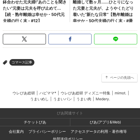
コマース記事
>
ページの先頭へ
ウレぴあ総研
|
ハピママ*
|
ウレぴあ総研 ディズニー特集
|
mimot.
|
うまいめし
|
うまいパン
|
うまい肉
|
Medery.
ぴあ関連サイト
チケットぴあ
ぴあ(アプリ&Web)
会社案内
プライバシーポリシー
アクセスデータの利用・著作権等
外部送信ポリシー