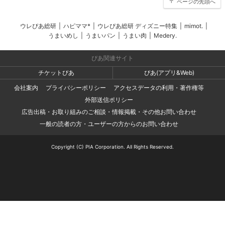
ページの先頭へ
ウレぴあ総研
|
ハピママ*
|
ウレぴあ総研 ディズニー特集
|
mimot.
|
うまいめし
|
うまいパン
|
うまい肉
|
Medery.
ぴあ関連サイト
チケットぴあ
ぴあ(アプリ&Web)
会社案内
プライバシーポリシー
アクセスデータの利用・著作権等
外部送信ポリシー
広告出稿・お取り組みのご相談・情報掲載・その他お問い合わせ
一般の読者の方・ユーザーの方からのお問い合わせ
Copyright (C) PIA Corporation. All Rights Reserved.