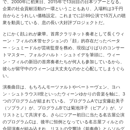
で、2000年に初来日、2015年で13回目の日本ツアーとなる。
企業の社会貢献活動の一環ということもあり、入場料は3千円
台からとうれしい価格設定。これまでに計89公演で15万人の聴
衆を動員している、息の長い大好評プロジェクトだ。
とにかく顔ぶれが豪華。首席クラリネット奏者として長くウィ
ーン・フィルの木管セクションの「顔」的存在だったペータ
ー・シュミードルが芸術監督を務め、現役ばりばりのコンサー
トマスター、フォルクハルト・シュトイデを筆頭に、ウィー
ン・フィルの新旧の首席奏者たちが何人も参加しているから、
彼らが留守中のウィーンは大丈夫なのかと心配してしまうぐら
い。
演奏曲目は、もちろんモーツァルトやベートーヴェン、ヨハ
ン・シュトラウスII世といったウィーンゆかりの音楽を軸に、3
つのプログラムが組まれている。 プログラムAでは安藤赴美子
（ソプラノ）が、プログラムBでは菊池洋子（ピアノ）が、ソ
リストとして共演する。さらにツアー初日に当たる名古屋公演
のプログラムCは、後半に恒例となっている名古屋フィルとの
合同演奏が組み込まれ、リストの交響詩《前奏曲》とムソルグ