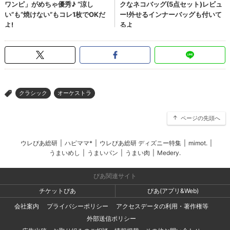
クラシック
オーケストラ
>
ページの先頭へ
ウレぴあ総研
|
ハピママ*
|
ウレぴあ総研 ディズニー特集
|
mimot.
|
うまいめし
|
うまいパン
|
うまい肉
|
Medery.
ぴあ関連サイト
チケットぴあ
ぴあ(アプリ&Web)
会社案内
プライバシーポリシー
アクセスデータの利用・著作権等
外部送信ポリシー