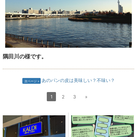
隅田川の様です。
あのパンの皮は美味しい？不味い？
次ページ
1
2
3
»