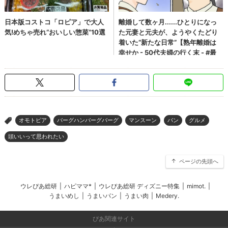
オモトピア
バーグハンバーグバーグ
マンスーン
パン
グルメ
>
頭いいって思われたい
ページの先頭へ
ウレぴあ総研
|
ハピママ*
|
ウレぴあ総研 ディズニー特集
|
mimot.
|
うまいめし
|
うまいパン
|
うまい肉
|
Medery.
ぴあ関連サイト