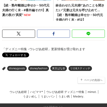
「ディズニー特集 -ウレぴあ総研」更新情報が受け取れます
disneygoods
disneyfashion
東京ばな奈
リロ&スティッチ
>
ページの先頭へ
ウレぴあ総研
|
ハピママ*
|
ウレぴあ総研 ディズニー特集
|
mimot.
|
うまいめし
|
うまいパン
|
うまい肉
|
Medery.