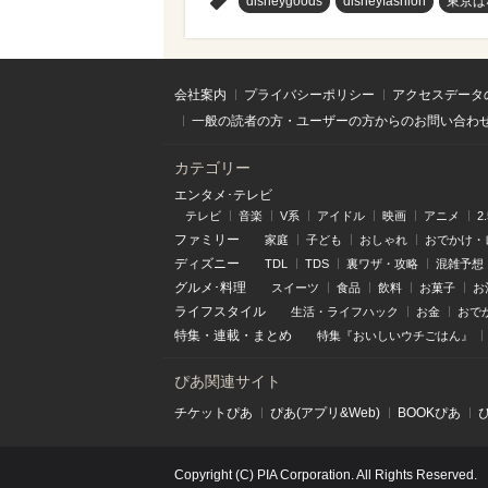
>
disneygoods
disneyfashion
東京ば
会社案内
プライバシーポリシー
アクセスデータ
一般の読者の方・ユーザーの方からのお問い合わ
カテゴリー
エンタメ･テレビ
テレビ
音楽
V系
アイドル
映画
アニメ
2
ファミリー
家庭
子ども
おしゃれ
おでかけ・
ディズニー
TDL
TDS
裏ワザ・攻略
混雑予想
グルメ･料理
スイーツ
食品
飲料
お菓子
お
ライフスタイル
生活・ライフハック
お金
おで
特集
・
連載
・
まとめ
特集『おいしいウチごはん』
ぴあ関連サイト
チケットぴあ
ぴあ(アプリ&Web)
BOOKぴあ
Copyright (C) PIA Corporation. All Rights Reserved.