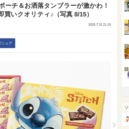
ポーチ＆お洒落タンブラーが激かわ！
買いクオリティ♪（写真 8/15）
3
2025.7.31 21:15
kでシェア
4
5
ソ