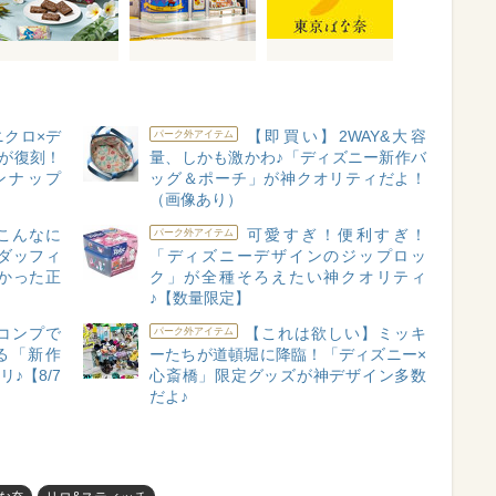
クロ×デ
【即買い】2WAY&大容
パーク外アイテム
が復刻！
量、しかも激かわ♪「ディズニー新作バ
ンナップ
ッグ＆ポーチ」が神クオリティだよ！
（画像あり）
こんなに
可愛すぎ！便利すぎ！
パーク外アイテム
ダッフィ
「ディズニーデザインのジップロッ
かった正
ク」が全種そろえたい神クオリティ
♪【数量限定】
コンプで
【これは欲しい】ミッキ
パーク外アイテム
る「新作
ーたちが道頓堀に降臨！「ディズニー×
♪【8/7
心斎橋」限定グッズが神デザイン多数
だよ♪