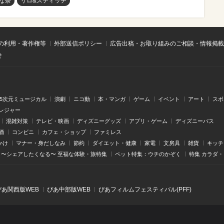
な奈
リロ&スティッチ
の利用・著作権等
外部送信ポリシー
広告出稿・お取り組みのご相談・情報掲載
せ
.5次元ミュージカル
演劇
ニコ動
本・マンガ
ゲーム
イベント
アート
スポ
レジャー
混雑対策
テレビ・映画
ディズニーグッズ
アプリ・ゲーム
ディズニーパス
酒
コンビニ
カフェ・ショップ
ファミレス
かけ
マナー・身だしなみ
節約
ダイエット・健康
家電
文房具
雑貨
キッチ
〜シェアしたくなる〜 至福な体験・旅特集
ペット特集：ウチのかぞく
特集 カラダ
ぴあ関⻄版WEB
ぴあ中部版WEB
ぴあフィルムフェスティバル(PFF)