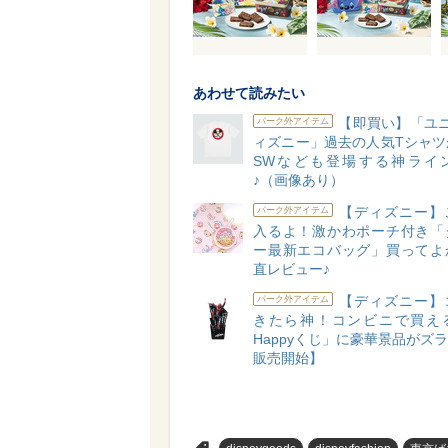
あわせて読みたい
【即買い】「ユニ
パーク外アイテム
ィズニー」過去の人気Tシャツ
SWなども登場する神ライ
♪（画像あり）
【ディズニー】
パーク外アイテム
入るよ！激かわポーチ付き「
ー最新エコバッグ」買ってよ
直レビュー♪
【ディズニー】
パーク外アイテム
きたら神！コンビニで買え
Happyくじ」に豪華景品がズラリ
販売開始】