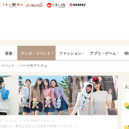
総研 ディズニー特集
mimot.
うまいめし
うまいパン
うまい肉
Medery.
ズニー特集 -ウレぴあ総研
音楽
グッズ・イベント
ファッション
アプリ・ゲーム
特
イベント
パーク外アイテム
人
1
>
>
ズ・イベント
パーク外アイテム
が激かわ！東京ばな奈コラボ新作が即買いクオリティ♪
2