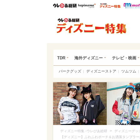
ウレぴあ総研
ハピママ*
ウレぴあ
ディ
TDR
海外ディズニー
テレビ・映画
パークグッズ
ディズニーストア
ツムツム
>
ディズニー特集 -ウレぴあ総研
ディズニーグッ
【ディズニー】ふわふわポーチ＆お洒落タンブラー