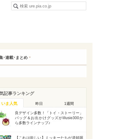
集･連載･まとめ
気記事ランキング
いま人気
昨日
1週間
良デザイン多数！「トイ・ストーリー」
バッグ＆お出かけグッズがillusie300か
ら多数ラインナップ♪
【これは欲しい】ミッキーたちが道頓堀