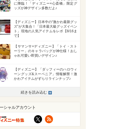
に降臨！「ディズニー×心斎橋」限定グ
ッズが神デザイン多数だよ♪
【ディズニー】日本中の“激かわ最新グッ
ズ”が大集合！「日本最大級グッズイベン
ト」現地の人気アイテムをレポ【8/16ま
で】
【サマンサ×ディズニー】「トイ・スト
ーリー」のキャラバッグが神仕様！おし
ゃれ可愛い即買いデザイン♪
【ディズニー】「ダッフィーのハロウィ
ーングッズ&スーベニア」情報解禁！激
かわアイテムがずらりラインナップ♪
続きを読み込む
ーシャルアカウント
X
RSS
>