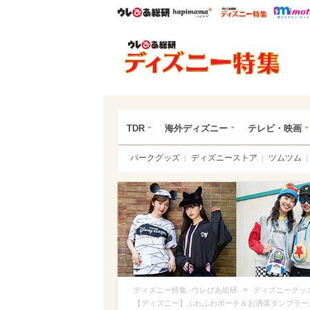
ウレぴあ総研
ハピママ*
ウレぴあ
ディ
TDR
海外ディズニー
テレビ・映画
パークグッズ
ディズニーストア
ツムツム
>
ディズニー特集 -ウレぴあ総研
ディズニーグッ
【ディズニー】ふわふわポーチ＆お洒落タンブラー