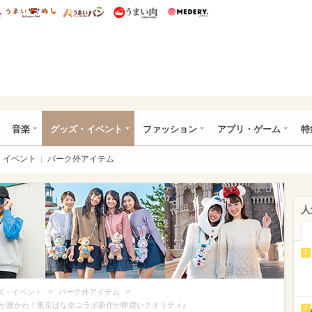
総研 ディズニー特集
mimot.
うまいめし
うまいパン
うまい肉
Medery.
ズニー特集 -ウレぴあ総研
音楽
グッズ・イベント
ファッション
アプリ・ゲーム
特
イベント
パーク外アイテム
人
1
>
>
ズ・イベント
パーク外アイテム
が激かわ！東京ばな奈コラボ新作が即買いクオリティ♪
2