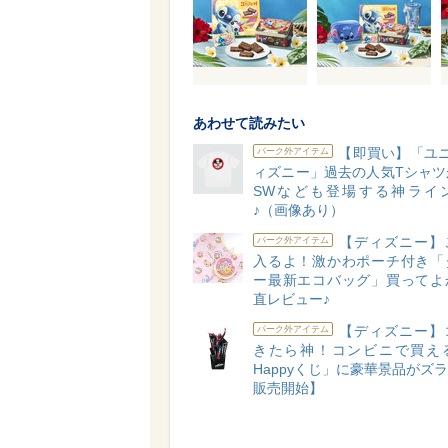
あわせて読みたい
【即買い】「ユニ
パーク外アイテム
ィズニー」過去の人気Tシャツ
SWなども登場する神ライ
♪（画像あり）
【ディズニー】
パーク外アイテム
入るよ！激かわポーチ付き「
ー最新エコバッグ」買ってよ
直レビュー♪
【ディズニー】
パーク外アイテム
きたら神！コンビニで買え
Happyくじ」に豪華景品がズラリ
販売開始】