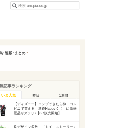
集･連載･まとめ
気記事ランキング
いま人気
昨日
1週間
【ディズニー】コンプできたら神！コン
ビニで買える「新作Happyくじ」に豪華
景品がズラリ♪【8/7販売開始】
良デザイン多数！「トイ・ストーリー」