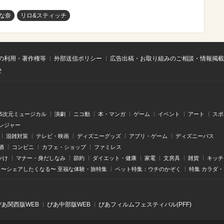
な奈
リロ&スティッチ
の利用・著作権等
外部送信ポリシー
広告出稿・お取り組みのご相談・情報掲載
せ
.5次元ミュージカル
演劇
ニコ動
本・マンガ
ゲーム
イベント
アート
スポ
レジャー
混雑対策
テレビ・映画
ディズニーグッズ
アプリ・ゲーム
ディズニーパス
酒
コンビニ
カフェ・ショップ
ファミレス
かけ
マナー・身だしなみ
節約
ダイエット・健康
家電
文房具
雑貨
キッチ
〜シェアしたくなる〜 至福な体験・旅特集
ペット特集：ウチのかぞく
特集 カラダ
ぴあ関⻄版WEB
ぴあ中部版WEB
ぴあフィルムフェスティバル(PFF)