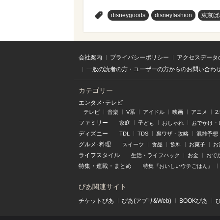
>
disneygoods
disneyfashion
東京ば
会社案内
プライバシーポリシー
アクセスデータ
一般の読者の方・ユーザーの方からのお問い合わ
カテゴリー
エンタメ･テレビ
テレビ
音楽
V系
アイドル
映画
アニメ
2
ファミリー
家庭
子ども
おしゃれ
おでかけ・
ディズニー
TDL
TDS
裏ワザ・攻略
混雑予想
グルメ･料理
スイーツ
食品
飲料
お菓子
お
ライフスタイル
生活・ライフハック
お金
おで
特集
・
連載
・
まとめ
特集『おいしいウチごはん』
ぴあ関連サイト
チケットぴあ
ぴあ(アプリ&Web)
BOOKぴあ