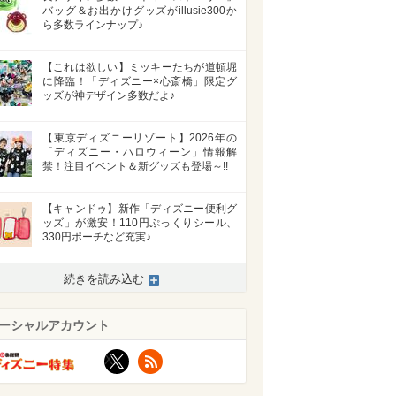
バッグ＆お出かけグッズがillusie300か
ら多数ラインナップ♪
【これは欲しい】ミッキーたちが道頓堀
に降臨！「ディズニー×心斎橋」限定グ
ッズが神デザイン多数だよ♪
【東京ディズニーリゾート】2026年の
「ディズニー・ハロウィーン」情報解
禁！注目イベント＆新グッズも登場～!!
【キャンドゥ】新作「ディズニー便利グ
ッズ」が激安！110円ぷっくりシール、
330円ポーチなど充実♪
続きを読み込む
ーシャルアカウント
X
RSS