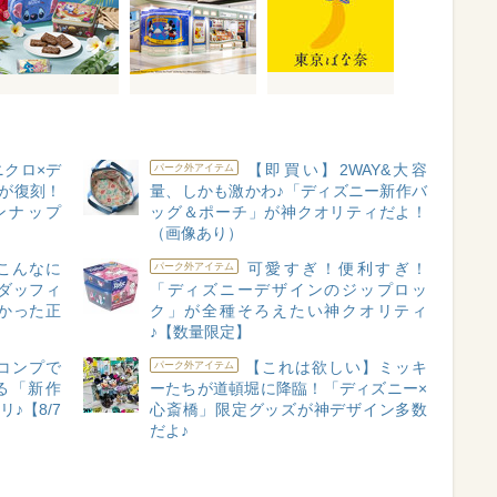
クロ×デ
【即買い】2WAY&大容
パーク外アイテム
が復刻！
量、しかも激かわ♪「ディズニー新作バ
ンナップ
ッグ＆ポーチ」が神クオリティだよ！
（画像あり）
こんなに
可愛すぎ！便利すぎ！
パーク外アイテム
ダッフィ
「ディズニーデザインのジップロッ
かった正
ク」が全種そろえたい神クオリティ
♪【数量限定】
コンプで
【これは欲しい】ミッキ
パーク外アイテム
る「新作
ーたちが道頓堀に降臨！「ディズニー×
♪【8/7
心斎橋」限定グッズが神デザイン多数
だよ♪