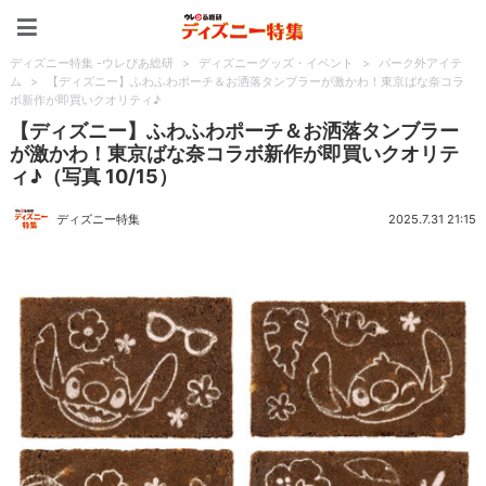
ディズニー特集 -ウレぴあ
ディズニー特集 -ウレぴあ総研
>
ディズニーグッズ・イベント
>
パーク外アイテ
ム
>
【ディズニー】ふわふわポーチ＆お洒落タンブラーが激かわ！東京ばな奈コラ
ボ新作が即買いクオリティ♪
【ディズニー】ふわふわポーチ＆お洒落タンブラー
が激かわ！東京ばな奈コラボ新作が即買いクオリテ
ィ♪（写真 10/15）
ディズニー特集
2025.7.31 21:15