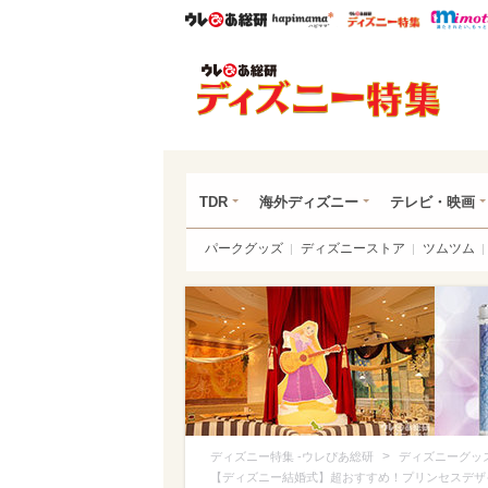
ウレぴあ総研
ハピママ*
ウレぴあ
ディ
TDR
海外ディズニー
テレビ・映画
パークグッズ
ディズニーストア
ツムツム
>
ディズニー特集 -ウレぴあ総研
ディズニーグッ
【ディズニー結婚式】超おすすめ！プリンセスデザ