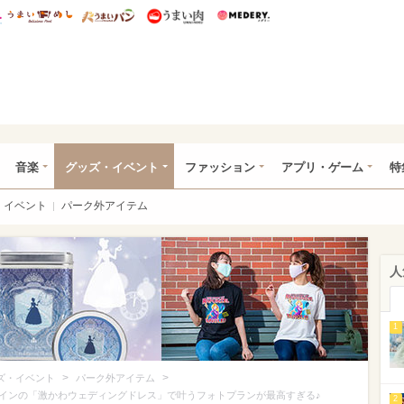
総研 ディズニー特集
mimot.
うまいめし
うまいパン
うまい肉
Medery.
ズニー特集 -ウレぴあ総研
音楽
グッズ・イベント
ファッション
アプリ・ゲーム
特
イベント
パーク外アイテム
人
1
>
>
ズ・イベント
パーク外アイテム
インの「激かわウェディングドレス」で叶うフォトプランが最高すぎる♪
2