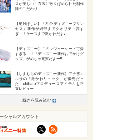
スが美しい！衣装に散りばめられた制作
陣のこだわり
【絶対ほしい】「Zoff×ディズニープリン
セス」新作が細部までクオリティ高す
ぎ…！ケースまで激かわだよ♪
【ディズニー】このレジャーシート可愛
すぎる…！「ディズニー新作おでかけグ
ッズ」がめちゃ充実だよー!!
【しまむらのディズニー新作】アナ雪エ
ルサの「激かわリュック」が優秀だっ
た！chiharuプロデュースアイテムを正
直レビュー
続きを読み込む
ーシャルアカウント
X
RSS