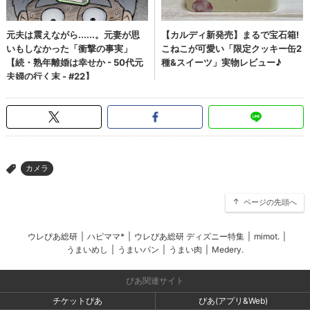
カメラ
>
ページの先頭へ
ウレぴあ総研
|
ハピママ*
|
ウレぴあ総研 ディズニー特集
|
mimot.
|
うまいめし
|
うまいパン
|
うまい肉
|
Medery.
ぴあ関連サイト
チケットぴあ
ぴあ(アプリ&Web)