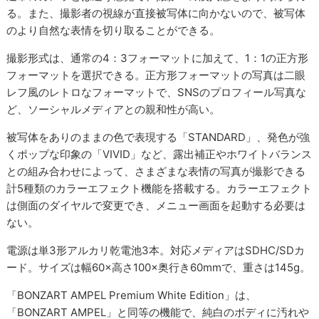
る。また、撮影者の視線が直接被写体に向かないので、被写体
のより自然な表情を切り取ることができる。
撮影形式は、通常の4：3フォーマットに加えて、1：1の正方形
フォーマットを選択できる。正方形フォーマットの写真は二眼
レフ風のレトロなフォーマットで、SNSのプロフィール写真な
ど、ソーシャルメディアとの親和性が高い。
被写体をありのままの色で表現する「STANDARD」、発色が強
くポップな印象の「VIVID」など、露出補正やホワイトバランス
との組み合わせによって、さまざまな表情の写真が撮影できる
計5種類のカラーエフェクト機能を搭載する。カラーエフェクト
は側面のダイヤルで変更でき、メニュー画面を起動する必要は
ない。
電源は単3形アルカリ乾電池3本。対応メディアはSDHC/SDカ
ード。サイズは幅60×高さ100×奥行き60mmで、重さは145g。
「BONZART AMPEL Premium White Edition」は、
「BONZART AMPEL」と同等の機能で、純白のボディに汚れや