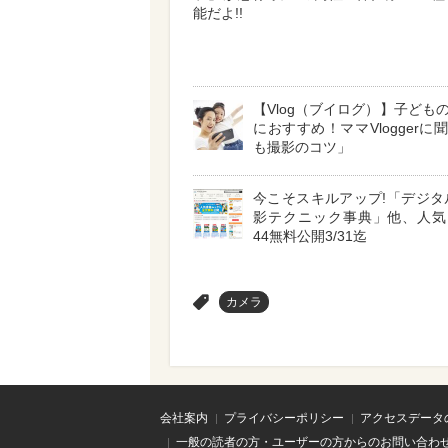
能だよ!!
【Vlog（ブイログ）】子ども
におすすめ！ママVloggerに
も撮影のコツ」
今こそスキルアップ!「デジタ
影テクニック事典」他、人気
44無料公開3/31迄
>
カメラ
会社案内
プライバシーポリシー
アクセスデータ
一般の読者の方・ユーザーの方からのお問い合わ