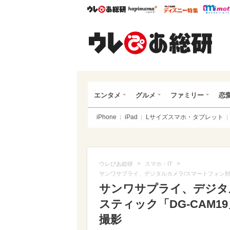
ウレぴあ総研
ハピママ*
ウレぴあ
ウレ
エンタメ
グルメ
ファミリー
恋
iPhone
iPad
Lサイズスマホ・タブレット
>
>
ウレぴあ総研
スマホ・IT
サンワサプライ、デジタルカメラ/スマートフォン対
サンワサプライ、デジタ
スティック「DG-CAM
撮影