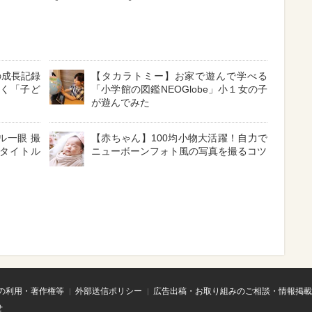
の成長記録
【タカラトミー】お家で遊んで学べる
聞く「子ど
「小学館の図鑑NEOGlobe」小１女の子
が遊んでみた
ル一眼 撮
【赤ちゃん】100均小物大活躍！自力で
タイトル
ニューボーンフォト風の写真を撮るコツ
の利用・著作権等
外部送信ポリシー
広告出稿・お取り組みのご相談・情報掲載
せ