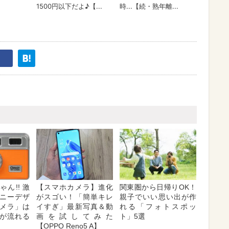
ん!! 激
【スマホカメラ】進化
関東圏から日帰りOK！
ニーデザ
がスゴい！「簡単キレ
親子でいい思い出が作
メラ」は
イすぎ」最新写真＆動
れる「フォトスポッ
が流れる
画を試してみた
ト」5選
【OPPO Reno5 A】