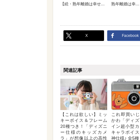
X
Facebook
関連記事
【これは欲しい】ミッ
これ即買いじゃ
キーボイス＆フレーム
かわ「ディズ
20種つき！「ディズニ
イン超小型カ
ー仕様のキッズカメ
キャラボイス
ラ」が想像以上の高性
神仕様♪ 全5種