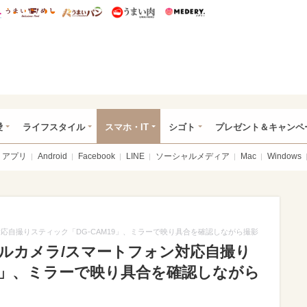
総研 ディズニー特集
mimot.
うまいめし
うまいパン
うまい肉
Medery.
ぴあ総研（うれぴあ）
愛
ライフスタイル
スマホ・IT
シゴト
プレゼント＆キャンペ
アプリ
Android
Facebook
LINE
ソーシャルメディア
Mac
Windows
応自撮りスティック「DG-CAM19」、ミラーで映り具合を確認しながら撮影
ルカメラ/スマートフォン対応自撮り
19」、ミラーで映り具合を確認しながら