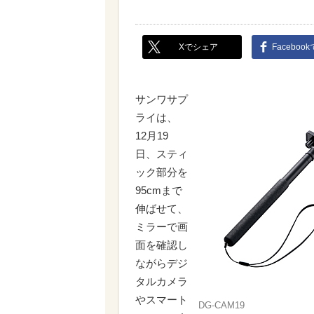
Xでシェア
Faceboo
サンワサプ
ライは、
12月19
日、スティ
ック部分を
95cmまで
伸ばせて、
ミラーで画
面を確認し
ながらデジ
タルカメラ
やスマート
DG-CAM19