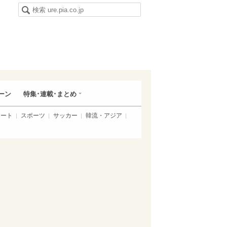
ーン
特集･連載･まとめ
アート
スポーツ
サッカー
韓流・アジア