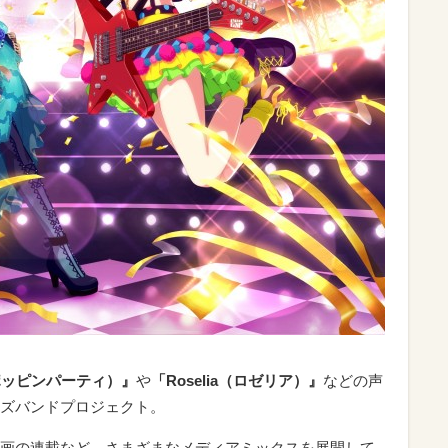
ty（ポッピンパーティ）』
や
「Roselia（ロゼリア）』
などの声
ズバンドプロジェクト。
画の連載など、さまざまなメディアミックスを展開して