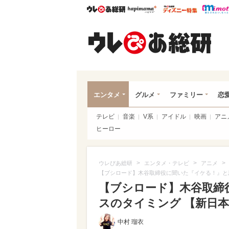
ウレぴあ総研
ハピママ*
ウレぴあ
ウレ
エンタメ
グルメ
ファミリー
恋
テレビ
音楽
V系
アイドル
映画
アニ
ヒーロー
>
>
>
ウレぴあ総研
エンタメ・テレビ
アニメ
【ブシロード】木谷取締役に聞いた『イケる！』と
【ブシロード】木谷取締
スのタイミング 【新日
中村 瑠衣