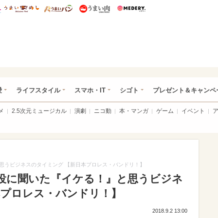
総研 ディズニー特集
mimot.
うまいめし
うまいパン
うまい肉
Medery.
ぴあ総研（うれぴあ）
愛
ライフスタイル
スマホ・IT
シゴト
プレゼント＆キャンペ
メ
2.5次元ミュージカル
演劇
ニコ動
本・マンガ
ゲーム
イベント
思うビジネスのタイミング 【新日本プロレス・バンドリ！】
役に聞いた『イケる！』と思うビジネ
本プロレス・バンドリ！】
2018.9.2 13:00