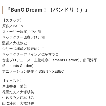
『BanG Dream！（バンドリ！）』
【スタッフ】
原作／ISSEN
ストーリー原案／中村航
キャラクター原案／ひと和
監督／大槻敦史
シリーズ構成／綾奈ゆにこ
キャラクターデザイン／仁多マツコ
音楽プロデュース／上松範康(Elements Garden)、藤田淳平
(Elements Garden)
アニメーション制作／ISSEN × XEBEC
【キャスト】
戸山香澄／愛美
花園たえ／大塚紗英
牛込りみ／西本りみ
山吹沙綾／大橋彩香