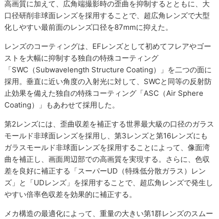
高画質に加えて、広角端撮影時の歪曲を抑制するとともに、大
口径研削非球面レンズを採用することで、超広角レンズで大型
化しやすい最前面のレンズ口径を87mmに抑えた。
レンズのコーティングは、EFレンズとして初めてフレアやゴー
ストを大幅に抑制する独自の特殊コーティング
「SWC（Subwavelength Structure Coating）」を二つの面に
採用。垂直に近い角度の入射光に対して、SWCと同等の反射防
止効果を備えた独自の特殊コーティング「ASC（Air Sphere
Coating）」もあわせて採用した。
第2レンズには、歪曲収差を補正する世界最大級の口径のガラス
モールド非球面レンズを採用し、第3レンズと第16レンズにも
ガラスモールド非球面レンズを採用することによって、像面湾
曲を補正し、画面周辺部での高画質を実現する。さらに、色収
差を良好に補正する「スーパーUD（特殊低分散ガラス）レン
ズ」と「UDレンズ」を採用することで、超広角レンズで発生し
やすい倍率色収差を効果的に補正する。
メカ構造の最適化によって、重量の大きい第1群レンズのスムー