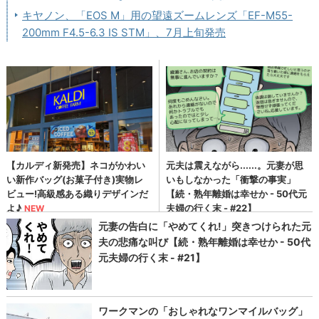
キヤノン、「EOS M」用の望遠ズームレンズ「EF-M55-
200mm F4.5-6.3 IS STM」、7月上旬発売