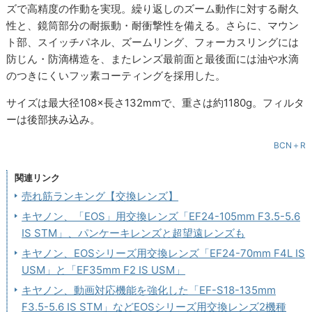
ズで高精度の作動を実現。繰り返しのズーム動作に対する耐久
性と、鏡筒部分の耐振動・耐衝撃性を備える。さらに、マウン
ト部、スイッチパネル、ズームリング、フォーカスリングには
防じん・防滴構造を、またレンズ最前面と最後面には油や水滴
のつきにくいフッ素コーティングを採用した。
サイズは最大径108×長さ132mmで、重さは約1180g。フィルタ
ーは後部挟み込み。
BCN＋R
関連リンク
売れ筋ランキング【交換レンズ】
キヤノン、「EOS」用交換レンズ「EF24-105mm F3.5-5.6
IS STM」、パンケーキレンズと超望遠レンズも
キヤノン、EOSシリーズ用交換レンズ「EF24-70mm F4L IS
USM」と「EF35mm F2 IS USM」
キヤノン、動画対応機能を強化した「EF-S18-135mm
F3.5-5.6 IS STM」などEOSシリーズ用交換レンズ2機種