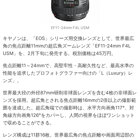
EF11-24mm F4L USM
キヤノンは、「EOS」シリーズ用交換レンズとして、世界最広
角の焦点距離11mmの超広角ズームレンズ「EF11-24mm F4L
USM」を、2月下旬に発売する。税別価格は45万円。
焦点距離11～24mmで、高堅牢性・高耐久性など、最高水準の
性能を追求したプロフォトグラファー向けの「L（Luxury）レ
ンズ」。
世界最大径の外径87mm研削非球面レンズを含む4枚の非球面レ
ンズを採用。超広角とされる焦点距離16mmの2倍以上の撮影範
囲を達成した。超広角端での撮影時は、水平方向画角117°、対
角線方向画角126°をカバーし、人間の視界をほぼワンショット
で収めることができる。
レンズ構成は11群16枚。世界最広角の焦点距離や画面周辺部の