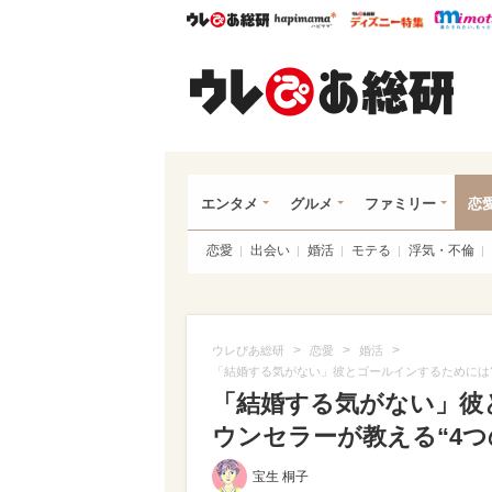
ウレぴあ総研
ハピママ*
ウレぴあ
ウレ
エンタメ
グルメ
ファミリー
恋
恋愛
出会い
婚活
モテる
浮気・不倫
>
>
>
ウレぴあ総研
恋愛
婚活
「結婚する気がない」彼とゴールインするためには?
「結婚する気がない」彼
ウンセラーが教える“4つ
宝生 桐子