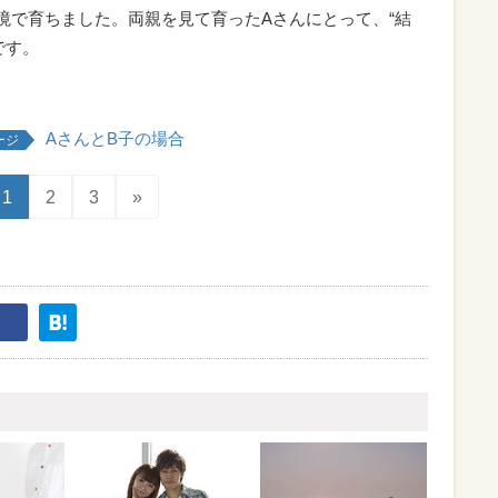
境で育ちました。両親を見て育ったAさんにとって、“結
です。
AさんとB子の場合
ージ
1
2
3
»