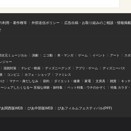
の利用・著作権等
外部送信ポリシー
広告出稿・お取り組みのご相談・情報掲載
せ
.5次元ミュージカル
演劇
ニコ動
本・マンガ
ゲーム
イベント
アート
スポ
レジャー
混雑対策
テレビ・映画
ディズニーグッズ
アプリ・ゲーム
ディズニーパス
酒
コンビニ
カフェ・ショップ
ファミレス
かけ
マナー・身だしなみ
節約
ダイエット・健康
家電
文房具
雑貨
キッチ
〜シェアしたくなる〜 至福な体験・旅特集
ペット特集：ウチのかぞく
特集 カラダ
ぴあ関⻄版WEB
ぴあ中部版WEB
ぴあフィルムフェスティバル(PFF)