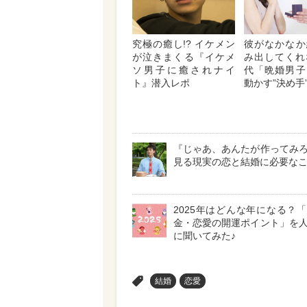
究極の癒し!? イケメン
彼がなかなか
が泣きまくる『イケメ
み出してくれ
ソ男子に癒されナイ
代「晩婚男子
ト』潜入レポ
動かす”決め手
『じゃあ、あんたが作ってみ
見る現実の恋と結婚に必要な
2025年はどんな年になる？
金・恋愛の開運ポイント」を
に聞いてみた♪
>
結婚
恋愛