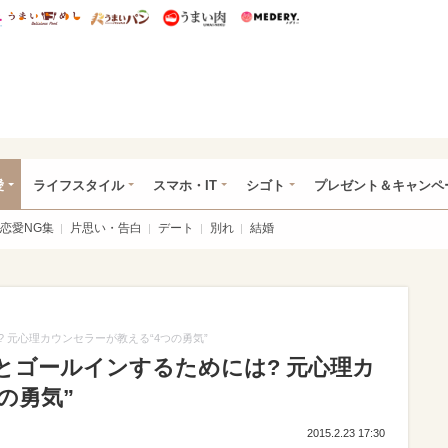
総研 ディズニー特集
mimot.
うまいめし
うまいパン
うまい肉
Medery.
ぴあ総研（うれぴあ）
愛
ライフスタイル
スマホ・IT
シゴト
プレゼント＆キャンペ
恋愛NG集
片思い・告白
デート
別れ
結婚
 元心理カウンセラーが教える“4つの勇気”
とゴールインするためには? 元心理カ
の勇気”
2015.2.23 17:30