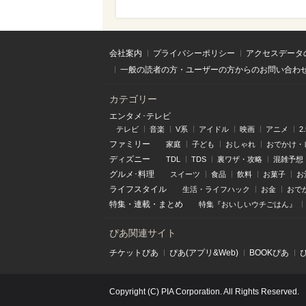
会社案内
プライバシーポリシー
アクセスデータ
一般の読者の方・ユーザーの方からのお問い合わ
カテゴリー
エンタメ･テレビ
テレビ
音楽
V系
アイドル
映画
アニメ
2
ファミリー
家庭
子ども
おしゃれ
おでかけ・
ディズニー
TDL
TDS
裏ワザ・攻略
混雑予想
グルメ･料理
スイーツ
食品
飲料
お菓子
お
ライフスタイル
生活・ライフハック
お金
おで
特集
・
連載
・
まとめ
特集『おいしいウチごはん』
ぴあ関連サイト
チケットぴあ
ぴあ(アプリ&Web)
BOOKぴあ
Copyright (C) PIA Corporation. All Rights Reserved.