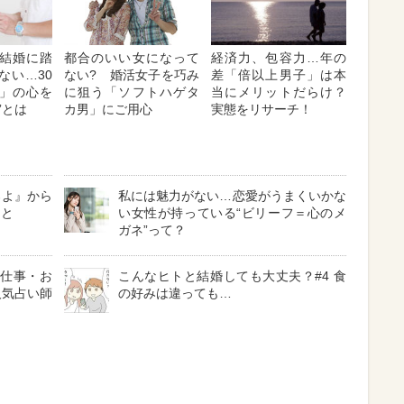
結婚に踏
都合のいい女になって
経済力、包容力…年の
ない…30
ない? 婚活女子を巧み
差「倍以上男子」は本
」の心を
に狙う「ソフトハゲタ
当にメリットだらけ？
”とは
カ男」にご用心
実態をリサーチ！
ろよ』から
私には魅力がない…恋愛がうまくいかな
こと
い女性が持っている“ビリーフ＝心のメ
ガネ”って？
「仕事・お
こんなヒトと結婚しても大丈夫？#4 食
人気占い師
の好みは違っても…